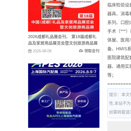
临床检验设
器具、消毒
系列、口腔
手术（**
2026成都礼品展会刊、 第18届成都礼
体屋、医用
品及家居用品展览会暨文创旅游商品展
备、HMIS
会刊参展商名录
领取会刊
2026-08-09
医院建筑配
器、通用实
等；
=========
提示：本文
性,本站不
如需转载请注明出