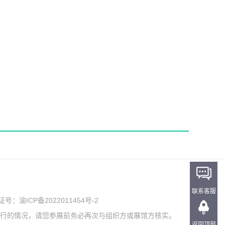
联系客服
可证号：
渝ICP备2022011454号-2
举行的情况，请您参展前务必再次与组织方或展馆方核实。
返回顶部