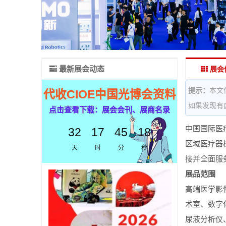
最新展会动态
展会
提示：
本文
代收CIOE中国光博会资料
如果发现有
点击查看下载：展会会刊、展商名录
中国国际医
32
17
45
18
区域医疗器
天
时
分
秒
接并全面服
展品范围
高端医学影
术室、数字
尿液分析仪