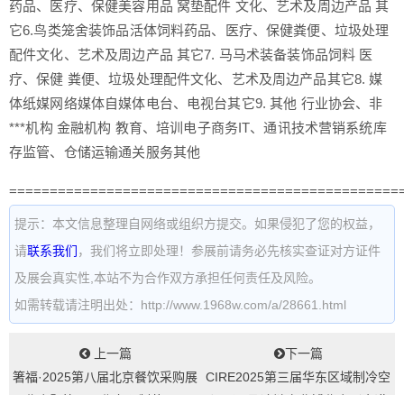
药品、医疗、保健美容用品 窝垫配件 文化、艺术及周边产品 其
它6.鸟类笼舍装饰品活体饲料药品、医疗、保健粪便、垃圾处理
配件文化、艺术及周边产品 其它7. 马马术装备装饰品饲料 医
疗、保健 粪便、垃圾处理配件文化、艺术及周边产品其它8. 媒
体纸媒网络媒体自媒体电台、电视台其它9. 其他 行业协会、非
***机构 金融机构 教育、培训电子商务IT、通讯技术营销系统库
存监管、仓储运输通关服务其他
================================================
提示：本文信息整理自网络或组织方提交。如果侵犯了您的权益，
请
联系我们
，我们将立即处理！参展前请务必先核实查证对方证件
及展会真实性,本站不为合作双方承担任何责任及风险。
如需转载请注明出处：http://www.1968w.com/a/28661.html
上一篇
下一篇
箸福·2025第八届北京餐饮采购展
CIRE2025第三届华东区域制冷空
览会暨第四届北京预制菜展...
调通风及冷链产业博览会（金诺