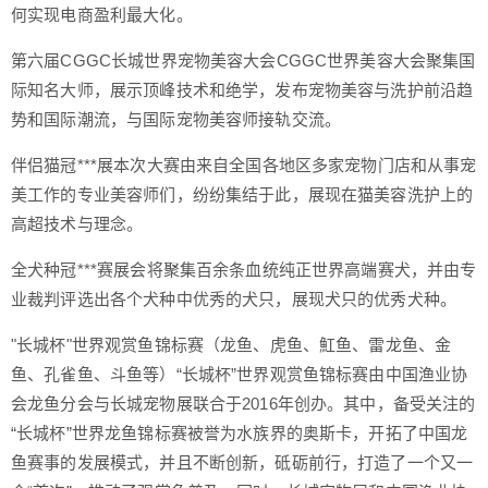
何实现电商盈利最大化。
第六届CGGC长城世界宠物美容大会CGGC世界美容大会聚集国
际知名大师，展示顶峰技术和绝学，发布宠物美容与洗护前沿趋
势和国际潮流，与国际宠物美容师接轨交流。
伴侣猫冠***展本次大赛由来自全国各地区多家宠物门店和从事宠
美工作的专业美容师们，纷纷集结于此，展现在猫美容洗护上的
高超技术与理念。
全犬种冠***赛展会将聚集百余条血统纯正世界高端赛犬，并由专
业裁判评选出各个犬种中优秀的犬只，展现犬只的优秀犬种。
"长城杯"世界观赏鱼锦标赛（龙鱼、虎鱼、魟鱼、雷龙鱼、金
鱼、孔雀鱼、斗鱼等）“长城杯”世界观赏鱼锦标赛由中国渔业协
会龙鱼分会与长城宠物展联合于2016年创办。其中，备受关注的
“长城杯”世界龙鱼锦标赛被誉为水族界的奥斯卡，开拓了中国龙
鱼赛事的发展模式，并且不断创新，砥砺前行，打造了一个又一