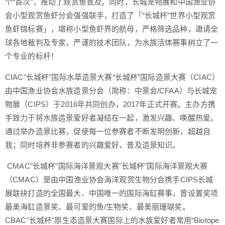
个“首次”，推动了观赏鱼普及。同时，长城宠物展和中国渔业协
会小型观赏鱼虾分会强强联手，打造了「“长城杯”世界小型观赏
鱼虾锦标赛」，堪称小型鱼虾界的航母，严格筛选品种，邀请全
球各地裁判及专家，严谨的技术团队，为水族活体赛事树立了一
个专业的标杆！
CIAC"长城杯"国际水草造景大赛“长城杯”国际造景大赛（CIAC）
由中国渔业协会水族造景分会（简称：中景会/CFAA）与长城宠
物展（CIPS）于2016年共同创办，2017年正式开赛。主办方携
手致力于将水族造景爱好者凝结在一起，激发兴趣、唤醒热爱。
通过举办造景比赛，促使每一位参赛者不断发明创新，超越自
我；同时培养非参赛者的兴趣爱好，普及造景知识。
CMAC"长城杯"国际海洋景观大赛"长城杯"国际海洋景观大赛
（CMAC）是由中国渔业协会海洋观赏生物分会携手CIPS长城
展联袂打造的全国最大、中国唯一的国际海缸赛事，曾设置奖项
最美海缸造景奖、最可爱的鱼/生物奖、最美丽珊瑚奖。
CBAC"长城杯"原生态造景大赛国际上的水族爱好者常用“Biotope