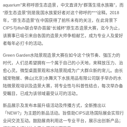
aquarium”来称呼原生态造景，中文直译为“群落生境水族箱”，而
“原生态造景”则是我国水族爱好者对这个称呼的***诠释。2018
年，“原生态造景”在中国获得了前所未有的关注，在此背景下
CIPS与ifish联合举办首届“长城杯”原生态造景大赛，迄今为止，
该赛事已吸引来自各国的造景大师争相献艺，成为专业人及爱好
者每年必打卡的活动。
Green Garden水陆景观造景大赛在如今这个快节奏、强压力的
时代，人们总希望拥有一个属于自己的小天地，来释放压力、治
愈心灵。微型桌面景观和水陆景观成为广大群众新的宠儿。由长
城宠物展、佛山(北京)水舞天下水族用品有限公司联手举办的水
陆微景观培训及造景大赛，将专业性与科普性结合，每次举办备
受瞩目，已成为该领域最受认可的活动。
新品展示及发布本届升级活动及传播方式，全新推出以
「NEW?」为主题的新品活动。旨借助CIPS这场国际展会实现行
业间交流互动。鼓励展商利用这一专业平台，展示出创新产品；