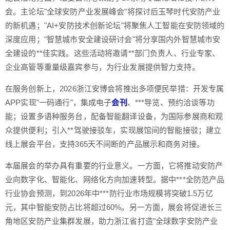
会。主论坛"全球安防产业发展峰会"将探讨后玉琴时代安防产业
的新机遇；"AI+安防技术创新论坛"将聚焦人工智能在安防领域的
深度应用；"智慧城市安全建设研讨会"将分享国内外智慧城市安
全建设的**佳实践。这些活动将邀请**部门负责人、行业专家、
企业高管等重量级嘉宾参与，为行业发展提供智力支持。
在服务创新上，2026浙江安博会将推出多项便民举措：开发专属
APP实现"一码通行"，集成电子
会刊
、***导览、预约洽谈等功
能；设置多语种服务台，配备智能翻译设备，为国际参展商和观
众提供便利；引入**驾驶接驳车，实现展馆间的智能接驳；建立
线上展会平台，支持365天不间断的产品展示和商务对接。
本届展会的举办具有重要的行业意义。一方面，它将推动安防产
业向数字化、智能化、网络化方向加速转型。据中***全防范产品
行业协会预测，到2026年中***防行业市场规模将突破1.5万亿
元，其中智能安防占比将超过60%。另一方面，展会将促进长三
角地区安防产业集群发展，助力浙江省打造"全球数字安防产业