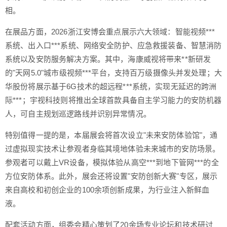
相。
在展品方面，2026浙江安博会重点展示六大领域：智能视频***
系统、出入口***系统、网络安全防护、应急救援装备、智慧消防
系统以及安防服务解决方案。其中，海康威视将带来**新研发
的"天网5.0"城市级视频***平台，支持百万级摄像头并发处理；大
华股份将展示基于6G技术的超远程***系统，实现无延迟的跨洲
际***；宇视科技则将推出全球首款具备自主学习能力的安防机器
人，可自主规划巡逻路线并识别异常情况。
特别值得一提的是，本届展会将首次设立"未来安防体验馆"，通
过虚拟现实技术让参观者身临其境地体验未来城市的安防场景。
参观者可以戴上VR设备，模拟体验从高空***到地下管网***的全
方位安防体系。此外，展会还将设置"安防创新大赛"专区，展示
来自高校和初创企业的100余项创新成果，为行业注入新鲜血
液。
配套活动方面，组委会精心策划了20余场专业论坛和技术研讨