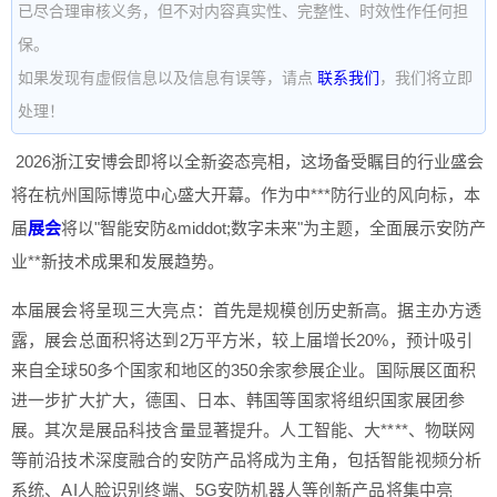
已尽合理审核义务，但不对内容真实性、完整性、时效性作任何担
保。
如果发现有虚假信息以及信息有误等，请点
联系我们
，我们将立即
处理！
2026浙江安博会即将以全新姿态亮相，这场备受瞩目的行业盛会
将在杭州国际博览中心盛大开幕。作为中***防行业的风向标，本
届
展会
将以"智能安防&middot;数字未来"为主题，全面展示安防产
业**新技术成果和发展趋势。
本届展会将呈现三大亮点：首先是规模创历史新高。据主办方透
露，展会总面积将达到2万平方米，较上届增长20%，预计吸引
来自全球50多个国家和地区的350余家参展企业。国际展区面积
进一步扩大扩大，德国、日本、韩国等国家将组织国家展团参
展。其次是展品科技含量显著提升。人工智能、大****、物联网
等前沿技术深度融合的安防产品将成为主角，包括智能视频分析
系统、AI人脸识别终端、5G安防机器人等创新产品将集中亮