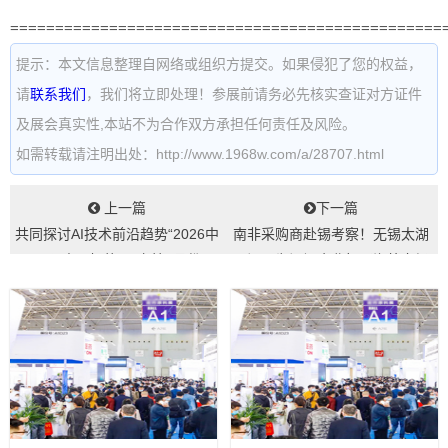
================================================
提示：本文信息整理自网络或组织方提交。如果侵犯了您的权益，
请
联系我们
，我们将立即处理！参展前请务必先核实查证对方证件
及展会真实性,本站不为合作双方承担任何责任及风险。
如需转载请注明出处：http://www.1968w.com/a/28707.html
上一篇
下一篇
共同探讨AI技术前沿趋势“2026中
南非采购商赴锡考察！无锡太湖
原国际人工智能展”定档4月份...
泵阀展为阀门企业打通海外市场
新通道...