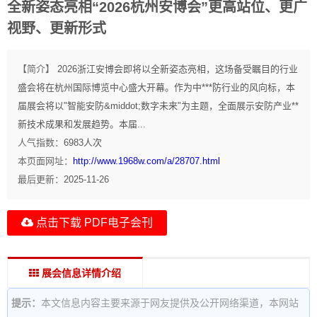
全新姿态亮相“2026杭州安博会”更高站位、更广
视野、更新形式
【简介】
2026浙江安博会即将以全新姿态亮相，这场备受瞩目的行业
盛会将在杭州国际博览中心盛大开幕。作为中***防行业的风向标，本
届展会将以"智能安防&middot;数字未来"为主题，全面展示安防产业**
新技术成果和发展趋势。本届...
人气指数：
6983
人次
本页面网址：
http://www.1968w.com/a/28707.html
最后更新：
2025-11-26
点击下载 PDF电子会刊
展会信息详情介绍
提示：
本文信息内容主要来源于网友提供及公开网络渠道，本网站