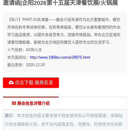
邀请函|企阳2026第十五届天津餐饮展/火锅展
【简介】
PART.01天津展——展会介绍天津作为北方重要城市，餐饮
市场在秋冬季迎来旺季。在旺季来临前，餐饮从业者有着强烈的外出
学习选品需求，以提升自身竞争力，迎接市场挑战。举办北方区域天
津餐饮旗舰展，能够为北方地区的餐饮人提供专业的交流学习...
人气指数：
6038
人次
本页面网址：
http://www.1968w.com/a/28975.html
最后更新：
2025-12-20
点击下载 展商名录
展会信息详情介绍
提示：
本文信息内容主要来源于网友提供及公开网络渠道，本网站
已尽合理审核义务，但不对内容真实性、完整性、时效性作任何担