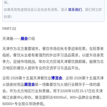
保。
如果发现有虚假信息以及信息有误等，请点
联系我们
，我们将立即
处理！
PART.01
天津展——
展会
介绍
天津作为北方重要城市，餐饮市场在秋冬季迎来旺季。在旺季来
临前，餐饮从业者有着强烈的外出学习选品需求，以提升自身竞
争力，迎接市场挑战。举办北方区域天津餐饮旗舰展，能够为北
方地区的餐饮人提供专业的交流学习与选品平台。
企阳·2026第十五届天津餐饮业
博览会
、企阳·2026第十五届天津
火锅食材用品
展览会
是一场集餐饮与火锅行业精华于一体的盛
会，作为北方地区行业秋季展，将于2026年10月15-17日在天津
梅江会展中心举办。展览面积达40000㎡，800+品牌企业参展，
60000+专业观众到场参观。