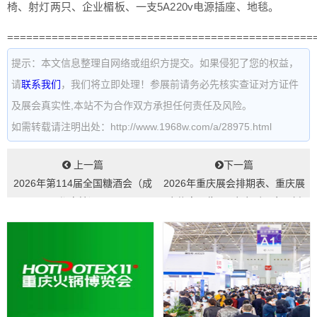
椅、射灯两只、企业楣板、一支5A220v电源插座、地毯。
================================================
提示：本文信息整理自网络或组织方提交。如果侵犯了您的权益，
请
联系我们
，我们将立即处理！参展前请务必先核实查证对方证件
及展会真实性,本站不为合作双方承担任何责任及风险。
如需转载请注明出处：http://www.1968w.com/a/28975.html
上一篇
下一篇
2026年第114届全国糖酒会（成
2026年重庆展会排期表、重庆展
都春糖）...
会信息预告_展会会刊同步更新
#198...