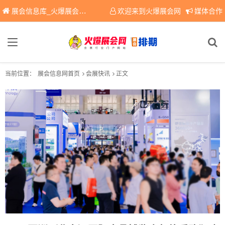
展会信息库_火爆展会网免费展会信息查询平台，提供专业会展服务！
欢迎来到火爆展会网
媒体合作
当前位置：
展会信息网首页
会展快讯
正文