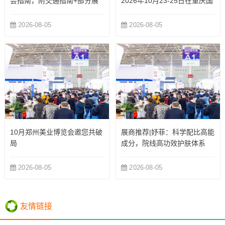
会指南，附交通指南+部分展
2026年10月23-25日在重庆国
商
际博览中心举办
2026-08-05
2026-08-05
10月郑州美业博览会邀您共破
展商推荐|妤菲：科学配比高能
局
成分，院线高功效护肤体系
2026-08-05
2026-08-05
友情链接