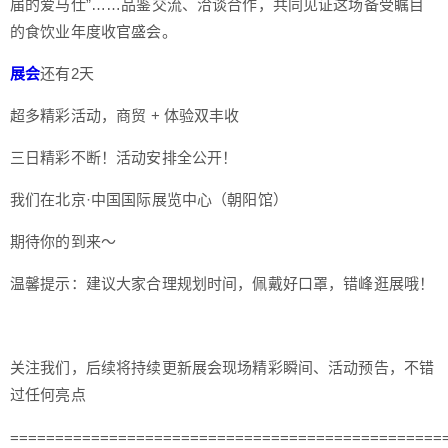
届的爱马仕”……品鉴交流、洽谈合作，共同见证这场备受瞩目
的食饮业年度收官盛会。
展会
还有2天
超多精彩活动，商贸 + 体验双丰收
三日精彩不断！活动安排全公开！
我们在北京·中国国际展览中心（朝阳馆）
期待你的到来～
温馨提示：建议大家合理规划时间，佩戴好口罩，错峰逛展哦！
关注我们，后续将持续更新展会现场精彩瞬间、活动预告，不错
过任何亮点
================================================