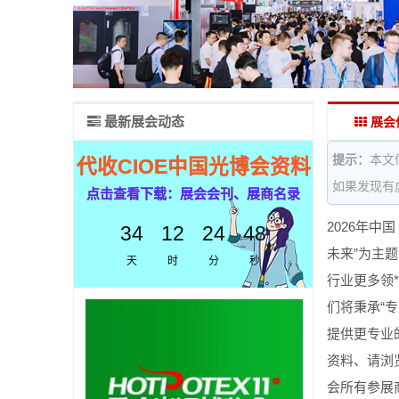
最新展会动态
展会
提示：
本文
代收CIOE中国光博会资料
如果发现有
点击查看下载：展会会刊、展商名录
2026年中
34
12
24
47
未来”为主
天
时
分
秒
行业更多领
们将秉承“
提供更专业
资料、请浏览
会所有参展