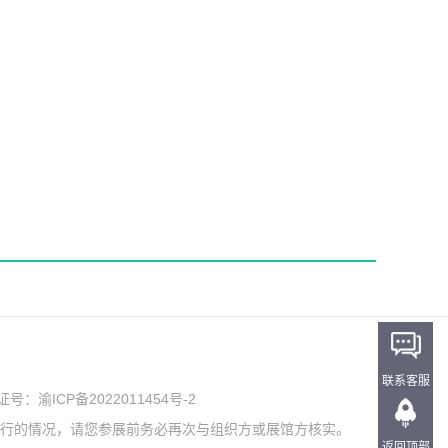
联系客服
可证号：
渝ICP备2022011454号-2
举行的情况，请您参展前务必再次与组织方或展馆方核实。
返回顶部