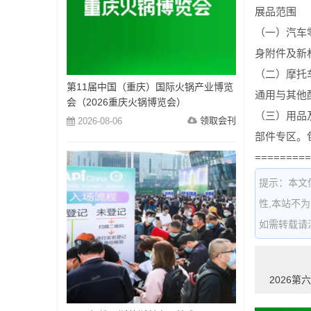
展品范围
（一）汽车
身附件及新
（二）摩托
第11届中国（重庆）国际火锅产业博览
通用与其他
会（2026重庆火锅博览会）
（三）用品
领取会刊
2026-08-06
部件专区。
=========
提示：本文
性,本站不
如需转载请注明出
2026第