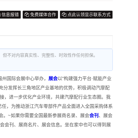
信息报错
免费媒体合作
点此认领显示联系方式
，但不对内容真实性、完整性、时效性作任何担保。
在温州国际会展中心举办，
展会
以“构建强力平台·赋能产业
将充分发挥长三角地区产业基地的优势，积极调动汽摩配
对接，进一步优化产业环境，共建汽摩配行业生态圈。我
己任，为推动浙江汽车零部件产品全面进入全国采购体系
会。~如果你需要全国最新参展商名录、展会
会刊
、展会
名录、展会会刊、展商名片、展会信息。坐在家中也可以得到展