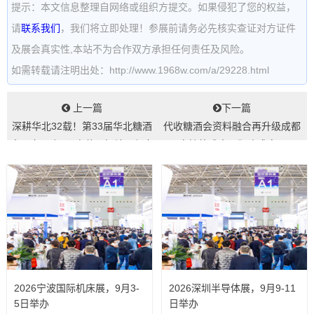
提示：本文信息整理自网络或组织方提交。如果侵犯了您的权益，
请
联系我们
，我们将立即处理！参展前请务必先核实查证对方证件
及展会真实性,本站不为合作双方承担任何责任及风险。
如需转载请注明出处：http://www.1968w.com/a/29228.html
上一篇
下一篇
深耕华北32载！第33届华北糖酒
代收糖酒会资料融合再升级成都
食品交易会1月启幕，解锁万亿市
春糖将成全民狂欢盛宴...
场新商...
2026宁波国际机床展，9月3-
2026深圳半导体展，9月9-11
5日举办
日举办