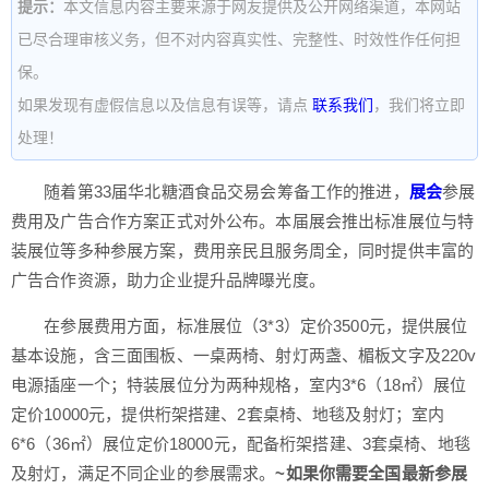
提示：
本文信息内容主要来源于网友提供及公开网络渠道，本网站
已尽合理审核义务，但不对内容真实性、完整性、时效性作任何担
保。
如果发现有虚假信息以及信息有误等，请点
联系我们
，我们将立即
处理！
随着第33届华北糖酒食品交易会筹备工作的推进，
展会
参展
费用及广告合作方案正式对外公布。本届展会推出标准展位与特
装展位等多种参展方案，费用亲民且服务周全，同时提供丰富的
广告合作资源，助力企业提升品牌曝光度。
在参展费用方面，标准展位（3*3）定价3500元，提供展位
基本设施，含三面围板、一桌两椅、射灯两盏、楣板文字及220v
电源插座一个；特装展位分为两种规格，室内3*6（18㎡）展位
定价10000元，提供桁架搭建、2套桌椅、地毯及射灯；室内
6*6（36㎡）展位定价18000元，配备桁架搭建、3套桌椅、地毯
及射灯，满足不同企业的参展需求。
~如果你需要全国最新参展