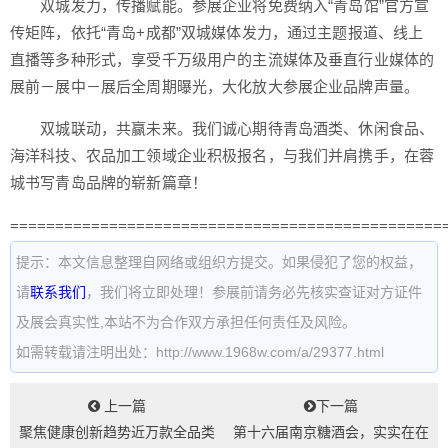
双城发力，传播赋能。参展企业将免费纳入“青岛馆”官方宣
传矩阵，依托“青岛+成都”双城媒体发力，通过主题报道、线上
直播等多种形式，享受千万级用户的主流媒体及垂直行业媒体的
展前－展中－展后全周期曝光，大化放大参展企业品牌声量。
双城联动，共赢未来。我们诚心期待青岛酒类、休闲食品、
海洋科技、农品加工领域企业积极报名，与我们并肩携手，在蓉
城书写青岛品牌的崭新篇章！
================================================
提示：本文信息整理自网络或组织方提交。如果侵犯了您的权益，
请
联系我们
，我们将立即处理！参展前请务必先核实查证对方证件
及展会真实性,本站不为合作双方承担任何责任及风险。
如需转载请注明出处：http://www.1968w.com/a/29377.html
上一篇
下一篇
聚焦健康创新趋势近万款全品类
第十六届南京糖酒会，实实在在