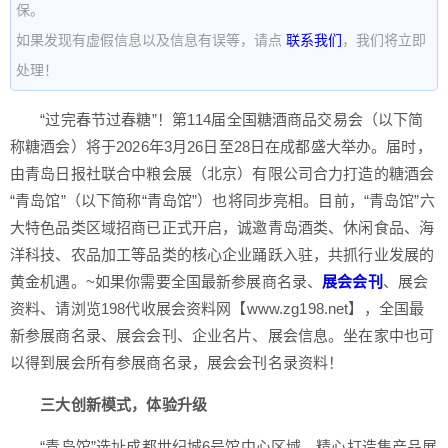
保。
如果发现有虚假信息以及信息有误等，请点
联系我们
，我们将立即
处理！
“过完春节过春糖”！第114届全国糖酒商品交易会（以下简
称糖酒会）将于2026年3月26日至28日在成都盛大举办。届时，
由青岛日报社联合中粮会展（北京）有限公司合力打造的糖酒会
“青岛馆”（以下简称“青岛馆”）也将同步亮相。目前，“青岛馆”六
大特色品类区域招商已正式开启，诚邀青岛酒类、休闲食品、海
洋科技、农品加工等品类的核心企业踊跃入驻，共抓行业发展的
黄金机遇。~如果你需要全国最新参展商名录、
展会
会刊
、展会
资料、请浏览198代收展会资料网【www.zg198.net】，全国最
新参展商名录、展会会刊、企业名片、展会信息。坐在家中也可
以得到展会所有参展商名录，展会会刊名录资料！
三大创新模式，体验升级
“青岛馆”选址成都世纪城6号馆中心区域，精心打造集产品展