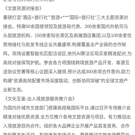
《文旅资源对接会》
重磅打造"酒店+旅行社""旅游+***"国际+旅行社"三大主题资源对
接会。特邀50余国使领馆及旅游局代表、200余家国内外航司与
头部旅游机构、150余家知名景区及高端酒店集团,以及100余家优
质地接社与批发专线企业共襄盛举,构建覆盖全产业链的合作矩
阵。现场设置智能化匹配洽谈区,依托AI算法实现买家精准配对,为
高效对接保驾护航。参会各方将围绕跨境旅游产品开发、客源互
送协议签署等核心议题深入磋商,预计达成300余项合作意向,助力
构建“资源高效配置市场深度联动、创新协同突破”的全球文旅产
业新生态。
《文化互鉴-出入境旅游服务推介会》
为国内外城市文旅部门搭建高规格国际平台,通过召开专场推介会
精准对接优质资源,全方位推介各地文旅资源与项目，有力推动出
入境旅游双向合作。组织各大品牌企业开展产品首发首秀、合作
签约等发布活动，有效激发市场活力，更是推动文旅市场繁荣与