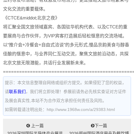
文化交流的重要载体。
《CTCE&middot;北京之夜》
将汇聚全国文旅领域嘉宾、各国驻华机构代表、以及CTCE的重
要展商与合作伙伴，为VIP宾客打造展后轻松惬意的交流场域。
以“推介会+冷餐会+自由式洽谈”的多元形式,慢品京韵美食与醇香
佳酿的惬意中，与业界同仁互动交流，聚焦文旅前沿动态，共探
北京文旅无限潜能，共话行业发展新未来。
================================================
提示：本文信息整理自网络或组织方提交。如果侵犯了您的权益，
请
联系我们
，我们将立即处理！参展前请务必先核实查证对方证件
及展会真实性,本站不为合作双方承担任何责任及风险。
如需转载请注明出处：http://www.1968w.com/a/29383.html
上一篇
下一篇
2026深圳国际半导体产业展览
2026郑州国际酒店用品及餐饮博