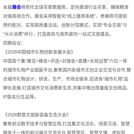
本届
展会
将依托全球买家数据库，定向邀请行业买家，确保精准
对接高效合作。展会采用智能化“线上磋商系统”，参展商可提前
预约配对，实现高质量洽谈。创新分馆模式，实现“专业交易”与
“大众消费”并行，打造高效与高热度的一站式文旅盛会。
同期会议：
《2026中国城市礼物创新发展大会》
中国首个集“展览+峰会+评选+对接会+直播+长效运营”六位一体
的城市礼物产业赋能平台,聚焦国内各城市文创企业交流与合作,整
合城市礼物设计、研发、生产、市场全链条,促进各“城市礼物”品
牌化发展,打造城市文化消费新生态,并集中推出限量版文创商品、
IP联名衍生品等。
《2026数智文旅新装备生态大会》
聚焦前沿数字技术与智慧应用,打造集文化活化、场景沉浸、智慧
服务于一体的前沿展示交流平台,智慧景区、智慧文博、虚拟现