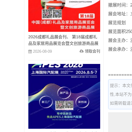
撤展时间：2
展会地址：义
展览规划
展览面积25
2026成都礼品展会刊、 第18届成都礼
展会主办：
品及家居用品展览会暨文创旅游商品展
展会承办：
会刊参展商名录
领取会刊
2026-08-09
=========
提示：本文
性,本站不
如需转载请注明出