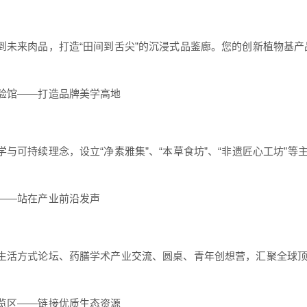
到未来肉品，打造“田间到舌尖”的沉浸式品鉴廊。您的创新植物基
验馆——打造品牌美学高地
学与可持续理念，设立“净素雅集”、“本草食坊”、“非遗匠心工坊”
——站在产业前沿发声
生活方式论坛、药膳学术产业交流、圆桌、青年创想营，汇聚全球
览区——链接优质生态资源