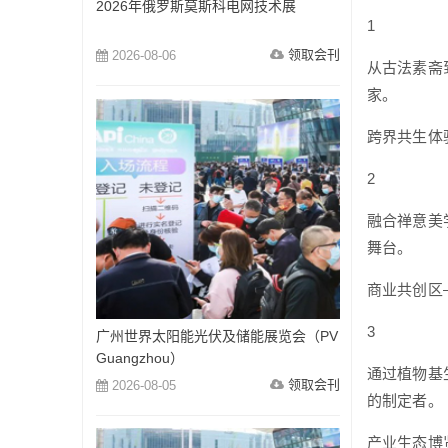
2026年俄罗斯莫斯科电网技术展
1
领取会刊
2026-08-06
从古法素斋
家。
跨界共生体
2
融合禅意美
舞台。
商业共创区
3
广州世界太阳能光伏及储能展览会（PV
Guangzhou）
通过植物基
领取会刊
2026-08-05
的制定者。
产业生态博