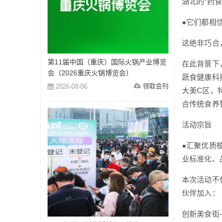
湖北的“药
●它们都相
这绝非巧合
第11届中国（重庆）国际火锅产业博览
在此背景下
会（2026重庆火锅博览会）
蔬食健康科
领取会刊
2026-08-06
大美C区，特
合传统食养
活动宗旨
●汇聚优质
业标准化、
本次活动不
伙伴加入：
创新美食街