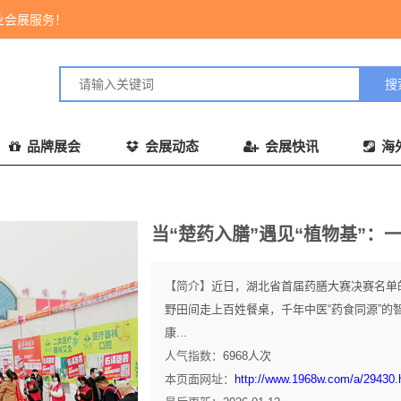
业会展服务！
品牌展会
会展动态
会展快讯
海
当“楚药入膳”遇见“植物基”
【简介】
近日，湖北省首届药膳大赛决赛名单的
野田间走上百姓餐桌，千年中医“药食同源”
康...
人气指数：
6968
人次
本页面网址：
http://www.1968w.com/a/29430.