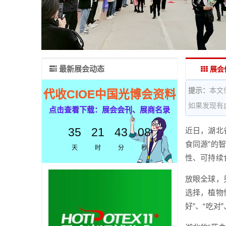
最新展会动态
展会
提示：
本文
代收CIOE中国光博会资料
如果发现有
点击查看下载：展会会刊、展商名录
35
21
43
07
近日，湖北
食同源”的
天
时
分
秒
性、可持续
放眼全球，另
选择，植物
好”、“吃对