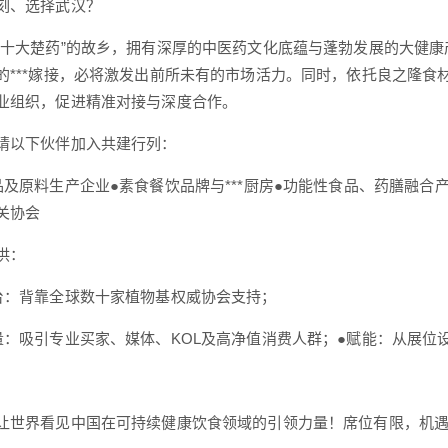
刻、选择武汉？
“十大楚药”的故乡，拥有深厚的中医药文化底蕴与蓬勃发展的大健
的***嫁接，必将激发出前所未有的市场活力。同时，依托良之隆食
业组织，促进精准对接与深度合作。
请以下伙伴加入共建行列：
品及原料生产企业●素食餐饮品牌与***厨房●功能性食品、药膳融合
关协会
供：
台：背靠全球数十家植物基权威协会支持；
量：吸引专业买家、媒体、KOL及高净值消费人群；●赋能：从展位
让世界看见中国在可持续健康饮食领域的引领力量！席位有限，机