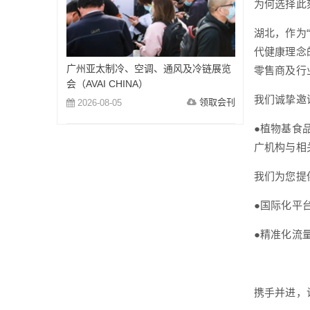
为何选择此
湖北，作为
代健康理念
广州亚太制冷、空调、通风及冷链展览
零售商及行
会（AVAI CHINA）
我们诚挚邀
领取会刊
2026-08-05
●植物基食
广机构与相
我们为您提
●国际化平
●精准化流
携手并进，