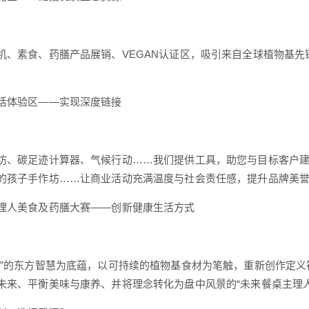
机、素食、药膳产品展销、VEGAN认证区，吸引来自全球植物基
活体验区——实现深度链接
坊、碳足迹计算器、气候行动……我们提供工具，助您与目标客户
的孩子手作坊……让商业活动充满温度与社会责任感，提升品牌美
理人美食及药膳大赛——创新健康生活方式
源”的东方智慧为底蕴，以可持续的植物基食材为笔触，重新创作定
未来、平衡美味与康养、并将理念转化为盘中风景的“未来餐桌主理人