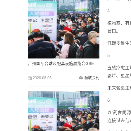
4
植物基、有
窗口。
低碳多维生
5
广州国际台球及配套设施展览会GBE
五感疗愈工
影片、星星
领取会刊
2026-08-05
未来餐桌主
6
以“药食同
连接过去与