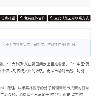
信息报错
免费媒体合作
点此认领显示联系方式
，但不对内容真实性、完整性、时效性作任何担保。
潮。“十大楚药”从山野田间走上百姓餐桌，千年中医“药
这不仅是对传统文化的致敬，更是市场对天然、功能
Foods）浪潮。从米其林餐厅的分子料理到超市货架的日常
流议题。消费者不再满足于“吃饱”，而是追求“吃