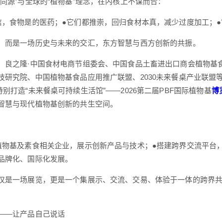
食同源”与全球的“植物基”理念，在内核上不谋而合：
信，食物是的医药；●它们都推崇，回归食材本真，减少过度加工；
，而是一场历史与未来的交汇，东方智慧与西方创新的共振。
，良之隆·中国食材电商节组委会、中国食品土畜进出口商会植物基
技研究院、中国植物基食品应用推广联盟、2030未来餐桌产业联盟等
别打造“未来餐桌可持续生活馆”——2026第二届PBF国际植物基
博
智慧与现代植物基创新的共生空间。
植物基及素食相关企业，展示创新产品与技术；●搭建跨界交流平台
品牌化、国际化发展。
仅是一场展览，更是一个集展示、交流、交易、体验于一体的跨界
——让产品自己说话