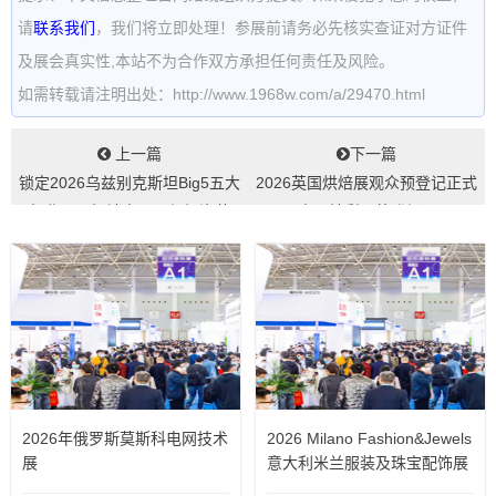
请
联系我们
，我们将立即处理！参展前请务必先核实查证对方证件
及展会真实性,本站不为合作双方承担任何责任及风险。
如需转载请注明出处：http://www.1968w.com/a/29470.html
上一篇
下一篇
锁定2026乌兹别克斯坦Big5五大
2026英国烘焙展观众预登记正式
行业展：解锁中亚万亿投资蓝
开启，精彩即将登场！...
海...
2026年俄罗斯莫斯科电网技术
2026 Milano Fashion&Jewels
展
意大利米兰服装及珠宝配饰展
览会