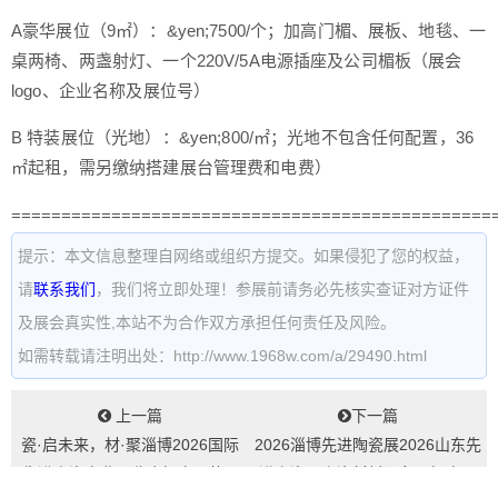
A豪华展位（9㎡）：&yen;7500/个；加高门楣、展板、地毯、一
桌两椅、两盏射灯、一个220V/5A电源插座及公司楣板（展会
logo、企业名称及展位号）
B 特装展位（光地）：&yen;800/㎡；光地不包含任何配置，36
㎡起租，需另缴纳搭建展台管理费和电费）
================================================
提示：本文信息整理自网络或组织方提交。如果侵犯了您的权益，
请
联系我们
，我们将立即处理！参展前请务必先核实查证对方证件
及展会真实性,本站不为合作双方承担任何责任及风险。
如需转载请注明出处：http://www.1968w.com/a/29490.html
上一篇
下一篇
瓷·启未来，材·聚淄博2026国际
2026淄博先进陶瓷展2026山东先
先进陶瓷产业展览会招商火热...
进陶瓷展陶瓷材料设备展招商火