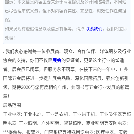
提示：
本文信息内容主要来源于网友提供及公开网络渠道，本网站
已尽合理审核义务，但不对内容真实性、完整性、时效性作任何担
保。
如果发现有虚假信息以及信息有误等，请点
联系我们
，我们将立即
处理！
. 我们衷心感谢每一位参展商、观众、合作伙伴、媒体朋友及行业
协会的支持，你们不仅是
展会
的见证者，更是这个行业的塑造
者。展会虽已闭幕，但服务永不落幕。在接下来的一年中，广州
国际五金展将进一步提升展会品质、深化国际拓展、强化创新引
领，期待2026与您再度相约广州，共同书写五金行业发展的新篇
章！
展品范围
工业电器: 工业电炉、工业洗衣机、工业烘干机、工业吸尘器等照
明电器: 工业照明、户外照明、智慧照明、商业照明等安防电器:
***摄像头、报警器、门禁系统等特殊用途电器: 医疗电器、实验