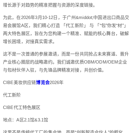
增长源于对趋势的精准把握与资源的深度链接。
为此，在2026年3月10-12日，于广州&middot;中国进出口商品交
易会展馆A区，我们精心打造 「代工新阶」 与 「“包”你发“材”」
两大特色展区，旨在为您构建一个精准、赋能的核心舞台，破解
增长困境，对接真实需求。
这不是一次普通的参展邀请，而是一份共同抢占未来赛道、晋升
产业核心圈层的战略邀约。我们诚邀优质OBM/ODM/OEM企业
与包材伙伴入驻，与先锋品牌精准对接，共创价值。
CIBE美妆供应链
博览会
2026年
代工新阶
CIBE代工特色展区
地点：A区2.1馆&3.1馆
这里不是传统代工厂的集合地，而是“创新智造合伙人”的孵化