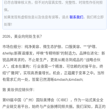
已尽合理审核义务，但不对内容真实性、完整性、时效性作任何担
保。
如果发现有虚假信息以及信息有误等，请点
联系我们
，我们将立即
处理！
2026，美业向何处生长？
市场在细分：纯净美容、微生态护肤、口服美容、***护理、
&hellip;新赛道爆发，呼唤“专精特新”的制造力。品牌在进化：新
锐品牌渴求的，不止是生产，更是从概念到成品的 “战略合伙
人”。成本在重构：行业亟需一个精准、可信赖的对接平台，终
结“广撒网”，实现高质量增长。机会，正蕴藏于变革之中。当所
有需求汇向一处，答案已然清晰&mdash;&mdash;
致 美妆供应链伙伴：
第69届中国（广州）国际美博会（CIBE），作为一站式美业全
产业链交易平台，始终与产业脉搏同频共振。我们深知，真正的