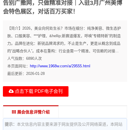
告别广撒网，只做精准对接｜入驻3月广州美博
会特色展区，对话百万买家！
【简介】
2026，美业向何处生长？市场在细分：纯净美容、微生态护
肤、口服美容、***护理、&hellip;新赛道爆发，呼唤“专精特新”的制造
力。品牌在进化：新锐品牌渴求的，不止是生产，更是从概念到成品
的“战略合伙人”。成本在重构：行业亟需一个精准、可信赖的对接...
人气指数：
6890
人次
本页面网址：
http://www.1968w.com/a/29555.html
最后更新：
2026-01-28
点击下载 PDF电子会刊
展会信息详情介绍
提示：
本文信息内容主要来源于网友提供及公开网络渠道，本网站