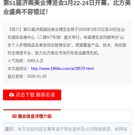
第51届济南美业博览会3月22-24日开幕，北方美
业盛典不容错过！
【简介】
第51届济南国际美业博览会将于2026年3月22日至24日在山
东国际会展中心（二楼6/7号馆）盛大举行。本届博览会同期举办“山
东个人护理用品及美妆供应链博览会”，搭建覆盖产品、技术、供应链
的全维度平台，助力北方美业市场开年首战赢得先机。...
人气指数：
6883
人次
本页面网址：
http://www.1968w.com/a/29570.html
最后更新：
2026-01-28
点击下载 展商名录
展会信息详情介绍
提示：
本文信息内容主要来源于网友提供及公开网络渠道，本网站