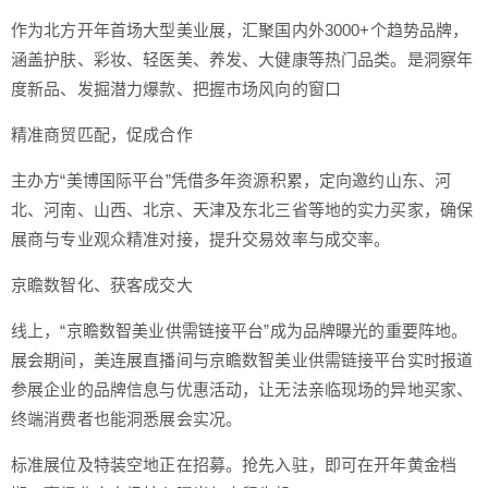
作为北方开年首场大型美业展，汇聚国内外3000+个趋势品牌，
涵盖护肤、彩妆、轻医美、养发、大健康等热门品类。是洞察年
度新品、发掘潜力爆款、把握市场风向的窗口
精准商贸匹配，促成合作
主办方“美博国际平台”凭借多年资源积累，定向邀约山东、河
北、河南、山西、北京、天津及东北三省等地的实力买家，确保
展商与专业观众精准对接，提升交易效率与成交率。
京瞻数智化、获客成交大
线上，“京瞻数智美业供需链接平台”成为品牌曝光的重要阵地。
展会期间，美连展直播间与京瞻数智美业供需链接平台实时报道
参展企业的品牌信息与优惠活动，让无法亲临现场的异地买家、
终端消费者也能洞悉展会实况。
标准展位及特装空地正在招募。抢先入驻，即可在开年黄金档