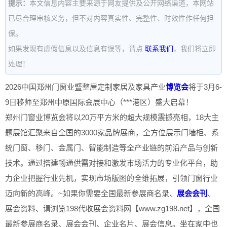
提示：
本文信息内容主要来源于网友提供及公开网络渠道，本网站
已尽合理审核义务，但不对内容真实性、完整性、时效性作任何担
保。
如果发现有虚假信息以及信息有误等，请点
联系我们
，我们将立即
处理！
2026中国郑州门窗业暨整屋定制家居及家具产业
博览会
将于3月6-
9日移师至郑州中原国际会展中心（***港区）盛大启幕！
郑州门窗业博览会将以20万平方米的超大规模震撼亮相，18大主
题展馆汇聚来自全国的3000家品牌展商，全方位展示门墙柜、系
统门窗、移门、金属门、智能制造等全产业链的前沿产品与创新
技术。通过搭建畅通供需对接和激发市场活力的专业化平台，助
力企业把握行业先机，实现市场版图的全维拓展，引领门窗行业
迈向新的高峰。~如果你需要全国最新参展商名录、
展会
会刊
、
展会资料、请浏览198代收展会资料网【www.zg198.net】，全国
最新参展商名录、展会会刊、企业名片、展会信息。坐在家中也