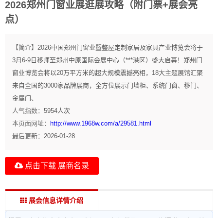
2026郑州门窗业展逛展攻略（附门票+展会亮
点）
【简介】
2026中国郑州门窗业暨整屋定制家居及家具产业博览会将于
3月6-9日移师至郑州中原国际会展中心（***港区）盛大启幕！郑州门
窗业博览会将以20万平方米的超大规模震撼亮相，18大主题展馆汇聚
来自全国的3000家品牌展商，全方位展示门墙柜、系统门窗、移门、
金属门、...
人气指数：
5954
人次
本页面网址：
http://www.1968w.com/a/29581.html
最后更新：
2026-01-28
点击下载 展商名录
展会信息详情介绍