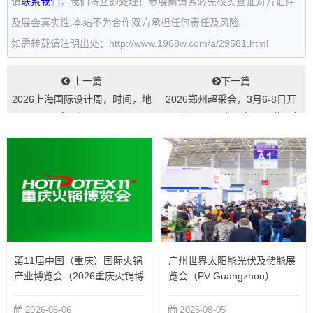
请
联系我们
，我们将立即处理！参展前请务必先核实查证对方证件
及展会真实性,本站不为合作双方承担任何责任及风险。
如需转载请注明出处：http://www.1968w.com/a/29581.html
上一篇
下一篇
2026上海国际设计周，时间，地
2026郑州超采会，3月6-8日开
点，门票...
展，郑州国际会展中心（附展会
亮点）...
第11届中国（重庆）国际火锅
广州世界太阳能光伏及储能展
产业博览会（2026重庆火锅博
览会（PV Guangzhou）
览会）
2026-08-06
2026-08-05