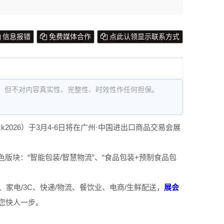
信息报错
免费媒体合作
点此认领显示联系方式
，但不对内容真实性、完整性、时效性作任何担保。
ck2026）于3月4-6日将在广州·中国进出口商品交易会展
特色版块：“智能包装/智慧物流”、“食品包装+预制食品包
、家电/3C、快递/物流、餐饮业、电商/生鲜配送，
展会
您快人一步。