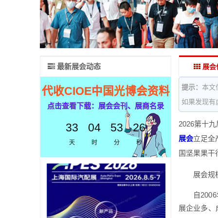
最新展会动态
展会
提示：
本文
代收CIOE中国光博会资料
如果发现有
点击查看下载：展会会刊、展商名录
2026第十
33
04
53
26
展会
立足全
天
时
分
秒
国坚果果干
展会规
自20
展企业多、