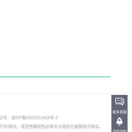
联系客服
可证号：
渝ICP备2022011454号-2
举行的情况，请您参展前务必再次与组织方或展馆方核实。
返回顶部