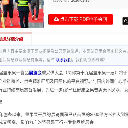
最后更新：
2026-01-29
点击下载 PDF电子会刊
信息详情介绍
信息内容主要来源于网友提供及公开网络渠道，本网站已尽合理审核义务
虚假信息以及信息有误等，请点
联系我们
，我们将立即处理！
九届坚果果干食品
展览会
暨采供大会（简称第十九届坚果果干展）将于20
产业链覆盖、供需精准匹配及国际化的平台视野。与国内外同仁心手
行业持续高质高智发展，为进一步践行“让健康坚果普惠天下民众，真
模
06年创办以来，坚果果干展的展览面积已从首届的8000平方米扩大
成交额高、影响力广的坚果果干行业专业品牌展会。