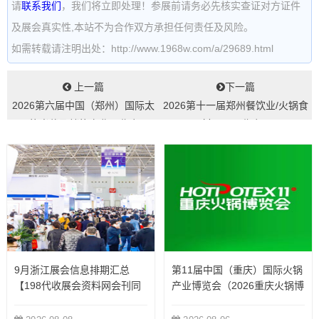
请
联系我们
，我们将立即处理！参展前请务必先核实查证对方证件
及展会真实性,本站不为合作双方承担任何责任及风险。
如需转载请注明出处：http://www.1968w.com/a/29689.html
上一篇
下一篇
2026第六届中国（郑州）国际太
2026第十一届郑州餐饮业/火锅食
阳能光伏及储能产业展览会...
材用品展览会...
9月浙江展会信息排期汇总
第11届中国（重庆）国际火锅
【198代收展会资料网会刊同
产业博览会（2026重庆火锅博
步更新】
览会）