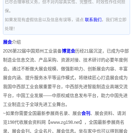
已尽合理审核义务，但不对内容真实性、完整性、时效性作任何担
保。
如果发现有虚假信息以及信息有误等，请点
联系我们
，我们将立即
处理！
展会
介绍
2026第22届中国郑州工业装备
博览会
历经21届沉淀，已成为中部
制造业信息交流、产品采购、资源对接、技术研讨的必要年度例
会。通过不断做大展会规模、做强影响力、创新展会内容、丰富
展会内涵、提升服务水平等运作模式，将继续匠心打造展会成为
我国中西部工业会展重要平台，中西部先进智能制造业高端交流
平台，中国工业发展——中原权威信息发布平台，助力中国先进
工业制造立于全球先进工业舞台。
~如果你需要全国最新参展商名录、展会
会刊
、展会资料、请浏
览198代收展会资料网【www.zg198.net】，全国最新参展商名
录、展会会刊、企业名片、展会信息。坐在家中也可以得到展会