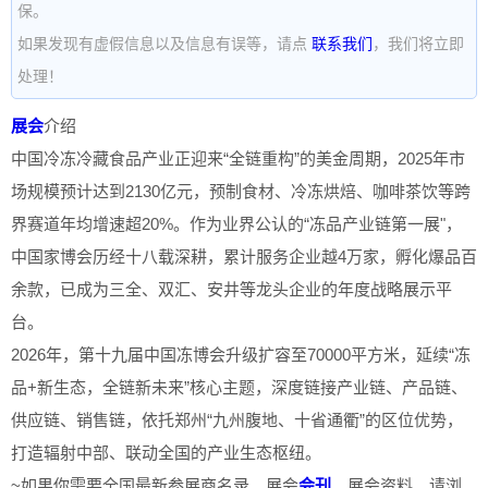
保。
如果发现有虚假信息以及信息有误等，请点
联系我们
，我们将立即
处理！
展会
介绍
中国冷冻冷藏食品产业正迎来“全链重构”的美金周期，2025年市
场规模预计达到2130亿元，预制食材、冷冻烘焙、咖啡茶饮等跨
界赛道年均增速超20%。作为业界公认的“冻品产业链第一展"，
中国家博会历经十八载深耕，累计服务企业越4万家，孵化爆品百
余款，已成为三全、双汇、安井等龙头企业的年度战略展示平
台。
2026年，第十九届中国冻博会升级扩容至70000平方米，延续“冻
品+新生态，全链新未来”核心主题，深度链接产业链、产品链、
供应链、销售链，依托郑州“九州腹地、十省通衢”的区位优势，
打造辐射中部、联动全国的产业生态枢纽。
~如果你需要全国最新参展商名录、展会
会刊
、展会资料、请浏