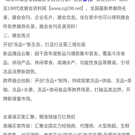
览198代收展会资料网【www.zg198.net】，全国最新参展商名
录、展会会刊、企业名片、展会信息。坐在家中也可以得到展会
所有参展商名录，展会会刊名录资料！
二、展会亮点
开创“冻品+”新生态，打造行业第三增长极
新品爆品云集：超千款年度新品与爆款集中首发，覆盖冷冻食
品、烘培产品、休闲零食、高端水产、功能性食品等赛道，引领
冻品消费新趋势。
跨界融合创新：开创“冻品+“矩阵，持续探索冻品+烘焙、冻品+茶
咖、冻品+水果、冻品+体闲食品等跨界场景，打破品类边界，开
牌新增量市场。
全渠道买家汇聚，精准链接万亿商机
高端买家阵容：汇聚全国实力经销商、代理商、大型商超、生鲜
新零售、社区团购、电商平台(拼音/小红书/京东等)及餐饮连锁集