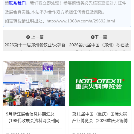
请
联系我们
，我们将立即处理！参展前请务必先核实查证对方证件
及展会真实性,本站不为合作双方承担任何责任及风险。
如需转载请注明出处：http://www.1968w.com/a/29692.html
上一篇
下一篇
2026第十一届郑州餐饮业/火锅食
2026第六届中国（郑州）砂石及
材用品展览会...
尾矿与建筑固废处理技术展览
会...
9月浙江展会信息排期汇总
第11届中国（重庆）国际火锅
【198代收展会资料网会刊同
产业博览会（2026重庆火锅博
步更新】
览会）