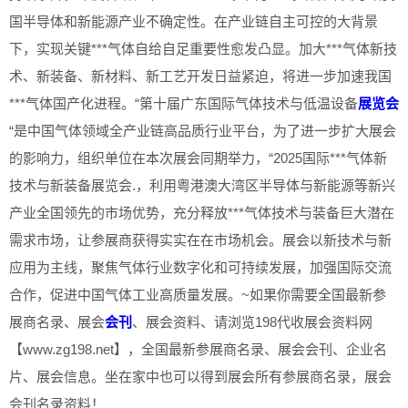
国半导体和新能源产业不确定性。在产业链自主可控的大背景
下，实现关键***气体自给自足重要性愈发凸显。加大***气体新技
术、新装备、新材料、新工艺开发日益紧迫，将进一步加速我国
***气体国产化进程。“第十届广东国际气体技术与低温设备
展览会
“是中国气体领域全产业链高品质行业平台，为了进一步扩大展会
的影响力，组织单位在本次展会同期举力，“2025国际***气体新
技术与新装备展览会.，利用粤港澳大湾区半导体与新能源等新兴
产业全国领先的市场优势，充分释放***气体技术与装备巨大潜在
需求市场，让参展商获得实实在在市场机会。展会以新技术与新
应用为主线，聚焦气体行业数字化和可持续发展，加强国际交流
合作，促进中国气体工业高质量发展。~如果你需要全国最新参
展商名录、展会
会刊
、展会资料、请浏览198代收展会资料网
【www.zg198.net】，全国最新参展商名录、展会会刊、企业名
片、展会信息。坐在家中也可以得到展会所有参展商名录，展会
会刊名录资料！