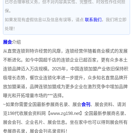
已尽合理审核义务，但不对内容真实性、完整性、时效性作任何担
保。
如果发现有虚假信息以及信息有误等，请点
联系我们
，我们将立即
处理！
展会
介绍
从直营连锁到特许经营的风靡，连锁经营伴随着商业模式的发展
不断进化。如今中国超千店的连锁企业已超百家，更有众多本土
连锁品牌迈入万店规模。2025年，中国连锁加盟产业依旧保持积
极增长态势，餐饮业连锁化率进一步提升，众多知名直营品牌开
放加盟渠道，品牌连锁加盟成为更多企业在激烈竞争中增加品牌
曝光和开拓增量市场的***选择。
~如果你需要全国最新参展商名录、展会
会刊
、展会资料、请浏
览198代收展会资料网【www.zg198.net】全国最新参展商名录、
展会会刊、企业名片、展会信息。坐在家中也可以得到展会所有
参展商名录，展会会刊名录资料！