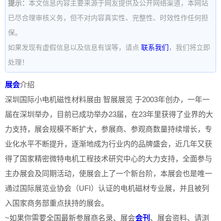
提示：
本文信息内容主要来源于网友提供及公开网络渠道，本网站
已尽合理审核义务，但不对内容真实性、完整性、时效性作任何担
保。
如果发现有虚假信息以及信息有误等，请点
联系我们
，我们将立即
处理！
展会
介绍
深圳国际小电机磁性材料展由 智展展览 于2003年创办，一年一
届在深圳举办，目前已成功举办23届，在23年里获得了业界的大
力支持，展会规模不断扩大，参展商、参观商数量持续增长，专
业化水平不断提升，逐渐地成为行业内的品牌盛会，近几年又获
得了国家精密微特电机工程技术研究中心的大力支持，全面参与
主办展会及同期活动，使展会上了一个新台阶，本展会也是唯一
通过国际展览业协会（UFI）认证的电机磁材专业展，并且被列
入国家商务部重点扶持的展会。
~如果你需要全国最新参展商名录、展会
会刊
、展会资料、请浏