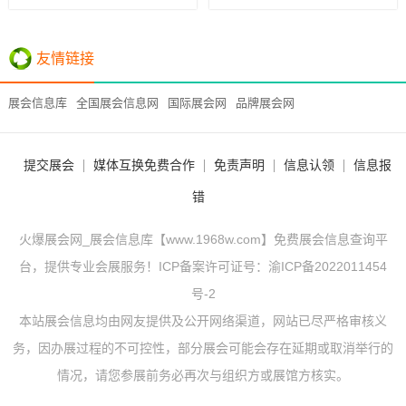
友情链接
展会信息库
全国展会信息网
国际展会网
品牌展会网
提交展会
媒体互换免费合作
免责声明
信息认领
信息报
错
火爆展会网_展会信息库【www.1968w.com】免费展会信息查询平
台，提供专业会展服务！ICP备案许可证号：
渝ICP备2022011454
号-2
本站展会信息均由网友提供及公开网络渠道，网站已尽严格审核义
务，因办展过程的不可控性，部分展会可能会存在延期或取消举行的
情况，请您参展前务必再次与组织方或展馆方核实。