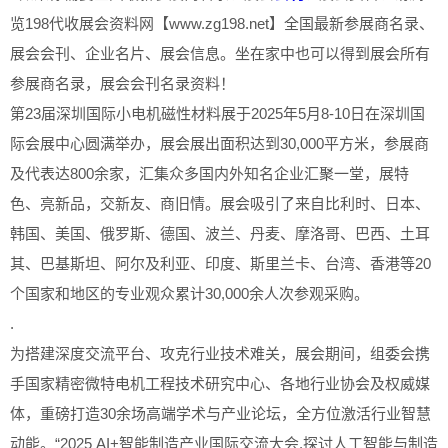
览198代收展会资料网【www.zg198.net】全国最新参展商名录、
展会会刊、企业名片、展会信息。坐在家中也可以得到展会所有
参展商名录，展会会刊名录资料！
第23届深圳国际小电机磁性材料展于2025年5月8-10日在深圳国
际会展中心圆满举办，展会展出面积达到30,000平方米，参展商
及代表达800余家，汇集众多国内外知名企业汇聚一堂，展特
色、亮新品，交新友、商旧情。展会吸引了来自比利时、日本、
韩国、美国、俄罗斯、德国、波兰、丹麦、摩洛哥、巴西、土耳
其、巴基斯坦、阿尔及利亚、印度、斯里兰卡、台湾、香港等20
个国家和地区的专业观众累计30,000余人次参观采购。
.
为搭建深度交流平台、攻克行业技术难关，展会期间，组委会携
手国家精密微特电机工程技术研究中心、各地行业协会及权威媒
体，重磅打造30余场高端学术与产业论坛，全方位激活行业智慧
动能。“2025 AI+智能制造产业国际交流大会.探讨人工智能与制造