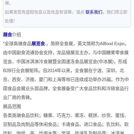
保。
如果发现有虚假信息以及信息有误等，请点
联系我们
，我们将立即
处理！
展会
介绍
“全球高端食品
展览会
.，简称全食展，英文简称为Allfood Expo，
由中国副食流通协会支持，龙品锡展览主办，与中国糖果零食展
览会、中国冰淇淋冷食展暨全国速冻食品展览会(中冰展)，形成
B2B行业会展矩阵。自2014年以来，全食展在宁波、深圳、北
京、西安、济南、厦门和上海等地已连续成功举办25届。作为中
国食品会展业头部品牌，全食展备受广大食品饮料和冷链食品行
业厂商的青睐。
展品范围
各类高端食品饮料；糖果、巧克力、果冻、糕饼、炒货、蜜饯、
豆制品及肉制品等休闲食品；卡通食品、进口食品；乳饮料、软
饮料、咖啡、茶、饮用水等；常温、低温乳及制品等；冰淇淋、