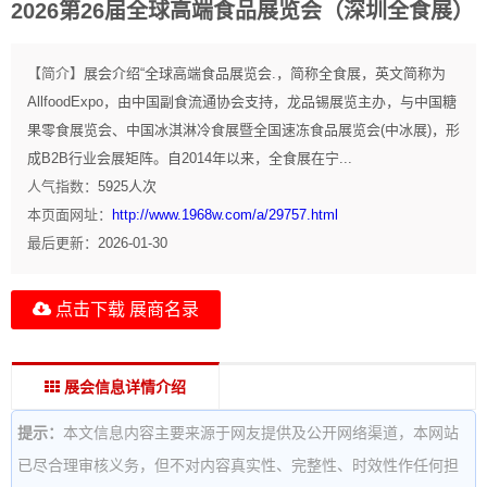
2026第26届全球高端食品展览会（深圳全食展）
【简介】
展会介绍“全球高端食品展览会.，简称全食展，英文简称为
AllfoodExpo，由中国副食流通协会支持，龙品锡展览主办，与中国糖
果零食展览会、中国冰淇淋冷食展暨全国速冻食品展览会(中冰展)，形
成B2B行业会展矩阵。自2014年以来，全食展在宁...
人气指数：
5925
人次
本页面网址：
http://www.1968w.com/a/29757.html
最后更新：
2026-01-30
点击下载 展商名录
展会信息详情介绍
提示：
本文信息内容主要来源于网友提供及公开网络渠道，本网站
已尽合理审核义务，但不对内容真实性、完整性、时效性作任何担