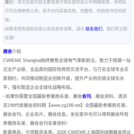
提示：
本文信息内容主要来源于网友提供及公开网络渠道，本网站
已尽合理审核义务，但不对内容真实性、完整性、时效性作任何担
保。
如果发现有虚假信息以及信息有误等，请点
联系我们
，我们将立即
处理！
展会
介绍
CWIEME Shanghai始终聚焦全球电气革新前沿，致力于搭建一站
式全产业链、全品类的国际性商贸交流平台，与万名全球专业买
家相约，共同推动制造业创新升级，提升产业供应链全球化水
平，强化智造企业全球化战略布局。
~如果你需要全国最新参展商名录、展会
会刊
、展会资料、请浏
览198代收展会资料网【www.zg198.net】全国最新参展商名录、
展会会刊、企业名片、展会信息。坐在家中也可以得到展会所有
参展商名录，展会会刊名录资料！
新章再启，引领智造未来。2026 CWIEME上海国际线圈展会将云