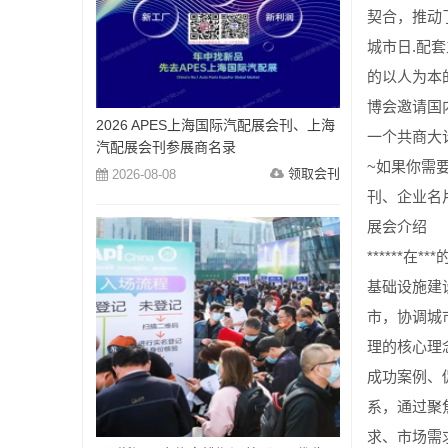
契合，推动
城市日.配
的以人为本
博会邀请国
2026 APES上海国际汽配展会刊、上海
一个共商大
汽配展会刊参展商名录
~如果你需
领取会刊
2026-08-08
刊、企业名
展会介绍
*****
基础设施建
市，协调城
理的核心理
成功案例、
系，通过聚
求、市场需