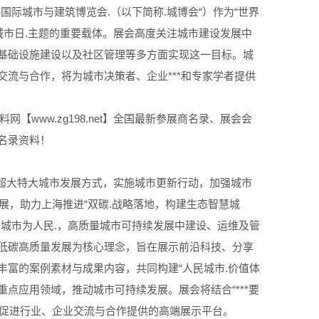
际城市与建筑博览会.（以下简称.城博会“）作为“世界
城市日.主题的重要载体。展会高度关注城市建设发展中
基础设施建设以及社区管理等多方面实现这一目标。城
流与合作，将为城市决策者、企业***和专家学者提供
网【www.zg198.net】全国最新参展商名录、展会会
名录资料！
快转变超大特大城市发展方式，实施城市更新行动，加强城市
展，助力上海推进“双碳.战略落地，构建生态智慧城
城市为人民.，高质量城市可持续发展中建设、运维及管
低碳高质量发展为核心理念，旨在展示前沿科技、分享
富的案例素材与成果内容，共同构建“人民城市.价值体
点应用领域，推动城市可持续发展。展会将结合“***要
为促进行业、企业交流与合作提供的高端展示平台。