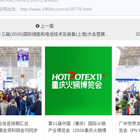
处：http://www.1968w.com/a/29776.html
上一篇
十三届(2026)国际储能和电池技术及装备(上海)大会暨展...
2
会信息排期汇总
第11届中国（重庆）国际火锅
广州世界
收展会资料网会刊同步
产业博览会（2026重庆火锅博
览会（PV G
览会）