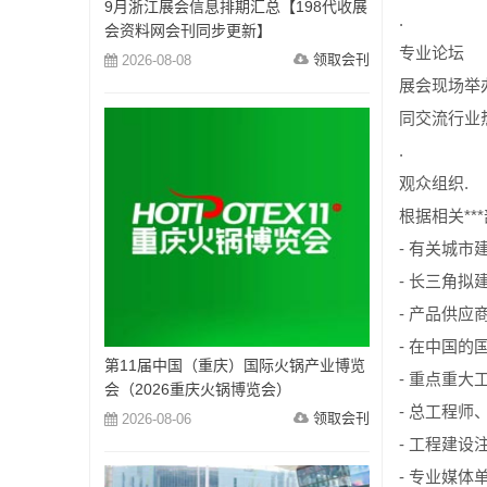
9月浙江展会信息排期汇总【198代收展
.
会资料网会刊同步更新】
专业论坛
领取会刊
2026-08-08
展会现场举
同交流行业
.
观众组织.
根据相关*
- 有关城市
- 长三角拟
- 产品供应
- 在中国
第11届中国（重庆）国际火锅产业博览
- 重点重
会（2026重庆火锅博览会）
- 总工程
领取会刊
2026-08-06
- 工程建设
- 专业媒体