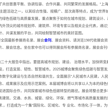
了共创普惠平衡、协调包容、合作共赢、共同繁荣的发展格局。“上海国
套主题活动之一，以其综合性强、规模广、层次高等特点，成为“世界
的绿色低碳与高质量发展，重点聚焦于如何在城市规划、建筑设计、
内外顶尖的城市规划师、建筑师、环境专家以及相关企业代表，通过交
计、共谋发展的平台，共同绘制智慧城市的美好蓝图。
要全国最新参展商名录、展会
会刊
、展会资料、请浏览198代收展会资料
片、展会信息。坐在家中也可以得到展会所有参展商名录，展会会刊
*在***的二十大报告中指出，要提高城市规划、建设、 治理水平，加
设，打造宜居、韧性、智慧城市。2025城博会聚焦绿色低碳与智慧发
市数字化建设与生态自然和谐共生，全面展示“人民城市人民建，人民
念、成果展示及应用示范案例。本届城博会将以共享以人为本的绿色
促进国际合作，共同探索城市绿色低碳转型的路径。展会将整合更多丰
焦建筑、交通、水务、城管、绿化、环保、燃气等城市高质量发展的重
求.，打造成为一个集“国际化、区域化、专 业化、市场化.于一体，