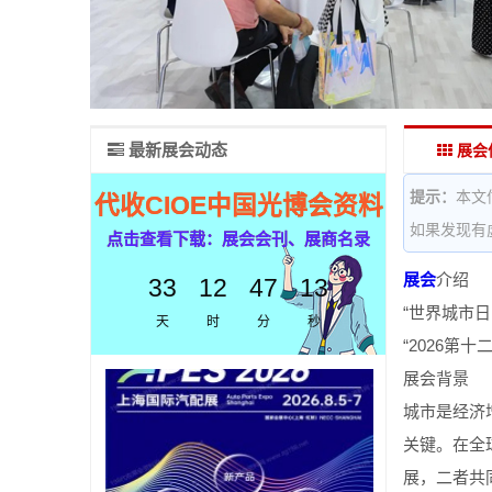
最新展会动态
展会
提示：
本文
代收CIOE中国光博会资料
如果发现有
点击查看下载：展会会刊、展商名录
展会
介绍
33
12
47
12
“世界城市日
天
时
分
秒
“2026第
展会背景
城市是经济
关键。在全
展，二者共