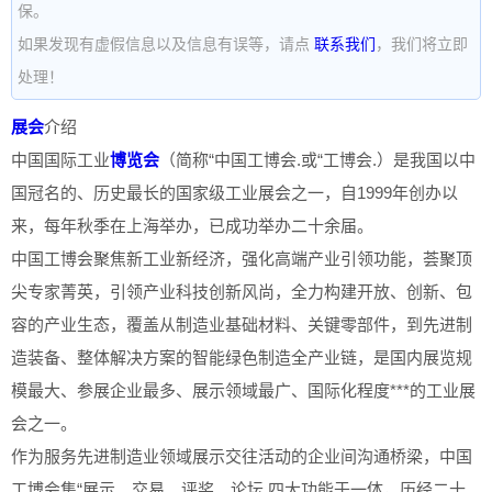
保。
如果发现有虚假信息以及信息有误等，请点
联系我们
，我们将立即
处理！
展会
介绍
中国国际工业
博览会
（简称“中国工博会.或“工博会.）是我国以中
国冠名的、历史最长的国家级工业展会之一，自1999年创办以
来，每年秋季在上海举办，已成功举办二十余届。
中国工博会聚焦新工业新经济，强化高端产业引领功能，荟聚顶
尖专家菁英，引领产业科技创新风尚，全力构建开放、创新、包
容的产业生态，覆盖从制造业基础材料、关键零部件，到先进制
造装备、整体解决方案的智能绿色制造全产业链，是国内展览规
模最大、参展企业最多、展示领域最广、国际化程度***的工业展
会之一。
作为服务先进制造业领域展示交往活动的企业间沟通桥梁，中国
工博会集“展示、交易、评奖、论坛.四大功能于一体，历经二十