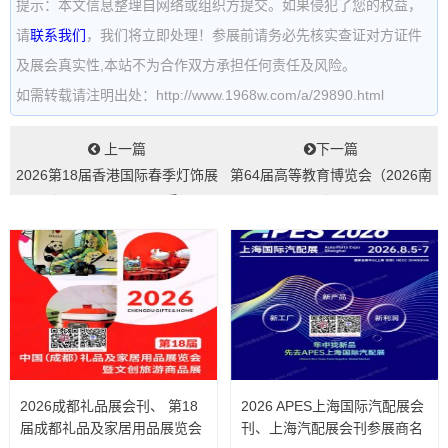
提示：本文信息整理自网络或组织方提交。如果侵犯了您的权益，
请
联系我们
，我们将立即处理！参展前请务必先核实查证对方证件
及展会真实性,本站不为合作双方承担任何责任及风险。
如需转载请注明出处：http://www.1968w.com/a/29890.html
上一篇
下一篇
2026第18届香港国际春季灯饰展
第64届高等教育博览会（2026南
（LIGHTINGSpring香...
昌）...
2026成都礼品展会刊、 第18
2026 APES上海国际汽配展会
届成都礼品及家居用品展览会
刊、上海汽配展会刊参展商名