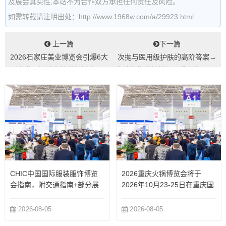
及展会真实性,本站不为合作双方承担任何责任及风险。
如需转载请注明出处：http://www.1968w.com/a/29923.html
上一篇
下一篇
2026石家庄美业博览会引爆6大
次抛与医用级护肤的高阶答案→
新赛道，解锁业绩增长新密码...
戈蓝生物携妆械新品重磅亮相3月
广州美博会...
CHIC中国国际服装服饰博览
2026重庆火锅博览会将于
会指南，附交通指南+部分展
2026年10月23-25日在重庆国
商
际博览中心举办
2026-08-05
2026-08-05