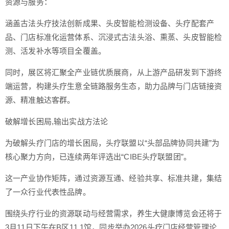
资源与服务：
涵盖古法头疗技法创新成果、头皮智能检测设备、头疗配套产
品、门店标准化运营体系、沉浸式古法头浴、熏蒸、头皮智能检
测、活发补水等项目全覆盖。
同时，展区将汇聚全产业链优质展商，从上游产品研发到下游终
端运营，构建头疗生意全链路服务生态，助力品牌与门店链接资
源、精准触达客群。
破解增长困局,输出实战方法论
为破解头疗门店的增长困局，头疗联盟以“头部品牌协同共建”为
核心聚力方向，已连续两年评选出“CIBE头疗联盟团”。
这一产业协作矩阵，通过资源互通、经验共享、标准共建，集结
了一众行业代表性品牌。
围绕头疗行业的资源联动与经营需求，养生大健康博览会还将于
3月11日下午在B区11.1馆，同步举办2026头疗门店经营管理论