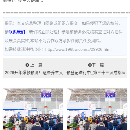
聚探讨“养生大健康”。
================================================
提示：本文信息整理自网络或组织方提交。如果侵犯了您的权益，
请
联系我们
，我们将立即处理！参展前请务必先核实查证对方证件
及展会真实性,本站不为合作双方承担任何责任及风险。
如需转载请注明出处：http://www.1968w.com/a/29926.html
上一篇
下一篇
2026开年爆款预测！这些养生大
预登记进行中_第三十三届成都医
健康明星品牌别错过！...
博会即将开展，汇聚医疗、医
药、养老资源...