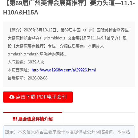
【第69届广州美博会展商推荐】姜力头道—11.1-
H10A&H15A
【简介】
2026年3月10-12日，第69届中国（广州）国际美博会暨养生
大健康博览会将在广州&middot;广交会展馆B区11.1&9.1馆举办！现
设【大健康展商推荐】专栏，介绍优质展商。本期带来
&mdash;&mdash;星咖特购网络...
人气指数：
6939
人次
本页面网址：
http://www.1968w.com/a/29926.html
最后更新：
2026-02-08
点击下载 PDF电子会刊
展会信息详情介绍
提示：
本文信息内容主要来源于网友提供及公开网络渠道，本网站