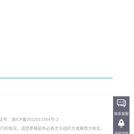
联系客服
可证号：
渝ICP备2022011454号-2
举行的情况，请您参展前务必再次与组织方或展馆方核实。
返回顶部