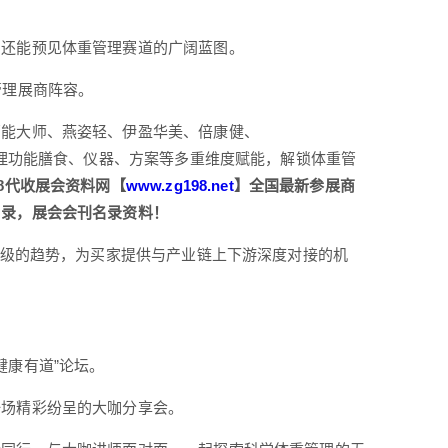
，还能预见体重管理赛道的广阔蓝图。
管理展商阵容。
万能大师、燕姿轻、伊盈华美、倍康健、
管理功能膳食、仪器、方案等多重维度赋能，解锁体重管
8代收展会资料网【
www.zg198.net
】全国最新参展商
名录，展会会刊名录资料！
升级的趋势，为买家提供与产业链上下游深度对接的机
 健康有道”论坛。
一场精彩纷呈的大咖分享会。