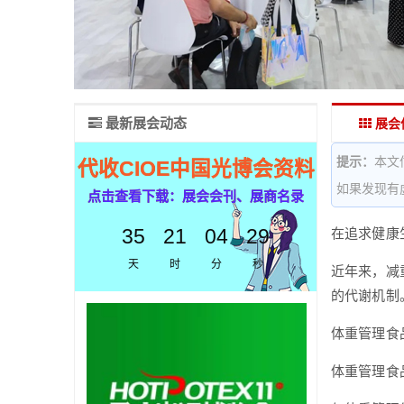
最新展会动态
展会
提示：
本文
代收CIOE中国光博会资料
如果发现有
点击查看下载：展会会刊、展商名录
35
21
04
29
在追求健康
天
时
分
秒
近年来，减
的代谢机制
体重管理食
体重管理食