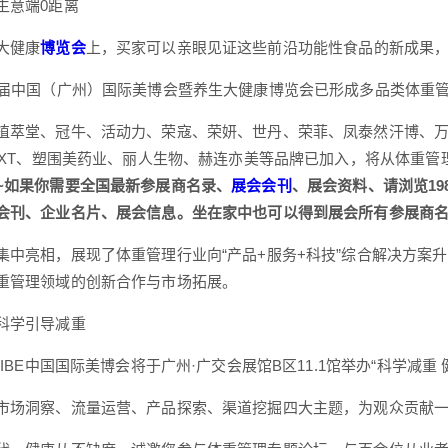
生意端0距离
大健康
博览会
上，买家可以亲眼见证这些前沿功能性食品的新成果
9届中国（广州）国际美博会暨养生大健康博览会已形成多品类体重
植萃堂、冠牛、活动力、荣寇、荣妍、世丹、荣菲、凤泰然汗博、
NEXT、塑围美药业、丽人生物、赫连亦美等品牌已加入，将从体重
~如果你需要全国最新参展商名录、
展会
会刊
、展会资料、请浏览19
会刊、企业名片、展会信息。坐在家中也可以得到展会所有参展商
集中亮相，展现了体重管理行业向“产品+服务+科技”综合解决方案
重管理领域的创新合作与市场拓展。
科学引导减重
CIBE中国国际美博会将于广州·广交会展馆B区11.1馆举办“科学减重
市场洞察、流量运营、产品探索、渠道挖掘四大主题，为观众贡献