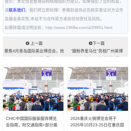
提示：本文信息整理自网络或组织方提交。如果侵犯了您的权益，
请
联系我们
，我们将立即处理！参展前请务必先核实查证对方证件
及展会真实性,本站不为合作双方承担任何责任及风险。
如需转载请注明出处：http://www.1968w.com/a/29951.html
上一篇
下一篇
聚焦4月青岛国际美业博览会，抢
“膜粉界爱马仕”亮相广州美博
占2026美业新机遇...
会？！3月广州，广膜带你重塑品
类爆款法则...
CHIC中国国际服装服饰博览
2026重庆火锅博览会将于
会指南，附交通指南+部分展
2026年10月23-25日在重庆国