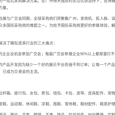
的一站式采购解决方案。在广州得天独厚的区位优势加持下，亚洲
力量。
包展与广交会同期，全球采购商们将聚集广州，享商机、拓人脉、
众多国际采购商的难题之一。为给予国际采购商更好的参展体验，解
解决了箱包皮具行业的三大痛点：
%的企业没机会参加广交会；每届广交会参展企业90%以上都是雷打
%的产品开发因为缺少一个好的展示平台而接不到订单；让每一个产
，已成为交易会的主流。
拉杆箱、旅行包、女包、男包、钱包、卡包、皮带、皮具配件、宠
皮鞋、运动鞋、休闲鞋、凉鞋、拖鞋、雪地靴、鞋材配件、鞋类护
帽子、围巾、手套、眼镜、手表、饰品、包包挂件、时尚腰带、定