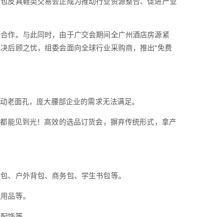
箱包皮具鞋类交易会正成为推动行业资源整合、促进产业
谈合作。与此同时，由于广交会期间全广州酒店房源紧
决后顾之忧，组委会面向全球行业采购商，推出“免费
不动老面孔，庞大腰部企业的需求无法满足。
品都能见到光！高效的选品订货会，摒弃传统形式，拿产
物包、户外背包、商务包、学生书包等。
理用品等。
制配饰等。