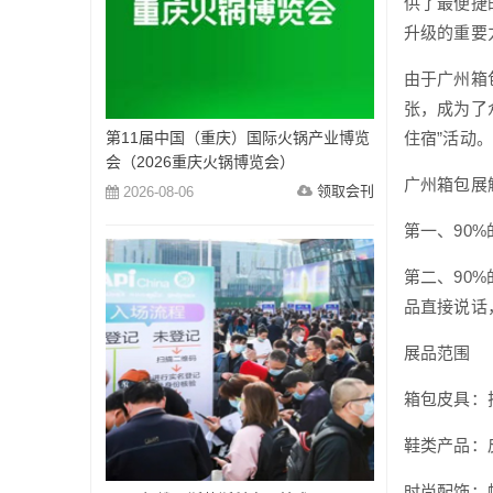
供了最便捷
升级的重要
由于广州箱
张，成为了
第11届中国（重庆）国际火锅产业博览
住宿”活动。
会（2026重庆火锅博览会）
广州箱包展
领取会刊
2026-08-06
第一、90
第二、90
品直接说话
展品范围
箱包皮具：
鞋类产品：
时尚配饰：