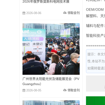
2026年俄罗斯莫斯科电网技术展
OEM/O
领取会刊
2026-08-06
解塑料、天
辅料与配件
智能科技产
=========
提示：本文
性,本站不
如需转载请注明出
广州世界太阳能光伏及储能展览会（PV
Guangzhou）
领取会刊
2026-08-05