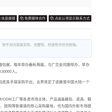
信息报错
免费媒体合作
点此认领显示联系方式
，但不对内容真实性、完整性、时效性作任何担保。
）简称广州箱包展，每年举办春秋两届，与广交会同期举办，举办
0000人。
站式中高端箱包皮具手袋采购平台。业界肯定了该展是中国大陆一个
一
/ODM工厂等各类市场主体，产品涵盖箱包、皮具、鞋
域、团购等新渠道的核心采购基地，也为国内外新市场提