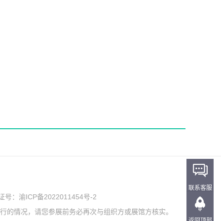
联系客服
可证号：
渝ICP备2022011454号-2
举行的情况，请您参展前务必再次与组织方或展馆方核实。
返回顶部