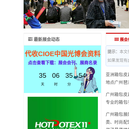
最新展会动态
展会
提示：
本文
代收CIOE中国光博会资料
如果发现有
点击查看下载：展会会刊、展商名录
35
06
35
53
亚洲箱包皮具
地点广州琶洲
天
时
分
秒
广州箱包皮
专业的箱包
广州箱包展
类、时尚配