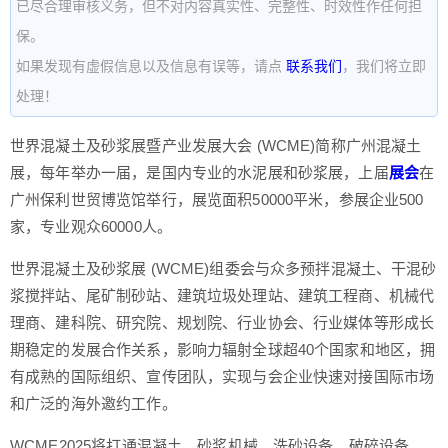
已尽合理审核义务，但不对内容真实性、完整性、时效性作任何担
保。
如果发现有虚假信息以及信息有误等，请点
联系我们
，我们将立即
处理！
世界混凝土及砂浆展暨产业发展大会 (WCME)简称广州混凝土
展，每年举办一届，是国内专业的水泥展和砂浆展，上届
展会
在
广州保利世贸博览馆举行，展览面积50000平米，参展企业500
家，专业观众60000人。
世界混凝土及砂浆展 (WCME)组委会与众多预拌混凝土、干混砂
浆搅拌站、尾矿制砂站、建筑垃圾处理站、建筑工程商、机械代
理商、建科院、研究院、规划院、行业协会、行业媒体等形成长
期稳定的发展合作关系，影响力辐射全球超40个国家和地区，拥
有成熟的国际组织、宣传团队，实现与会企业快速对接国际市场
和广泛的海外邀约工作。
WCME2025将打通混凝土、砂浆机械、洗砂设备、破碎设备、