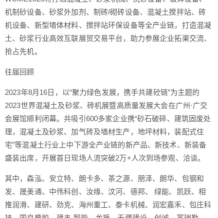
机制砂设备、砂浆外加剂、制砖/砌砖设备、混凝土搅拌站、砖
机设备、新型墙体材料、搅拌站环保设备等全产业链，打造混凝
土、砂浆行业高效互联展贸交易平台，助力参展企业拓渠交流、
抢占先机。
往届回顾
2023年8月16日，以“聚力绿色发展，携手共建砼链”为主题的
2023世界混凝土及砂浆、砖机展暨高质量发展大会在广州·广交
会展馆顺利闭幕。共吸引600多家企业携“砂石破碎、建筑固废处
理，混凝土及砂浆、加气砖及墙材生产，地坪材料，装配式住
宅”等混凝土行业上中下游全产业链的新产品、新技术、新装备
盛装出席，开展首日现场人流突破2万+人次到场参观、洽谈。
其中，森泓、安立特、朗卡多、茶之源、朋泽、朗华、包钢和
发、晟美通、中伟科创、汝缘、汶河、德邦、 绿能、凯跃、相
推润滑、建研、劲克、海州重工、泰卡机械、润宏嘉禾、包庄科
技、国良橡胶、建丰 智能、龙振、无疆建设、创诚、富瑞勒