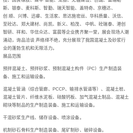
斯、银泰、麦科斯、智勤、瑞天智能、盖特奇、京穗达、
创 顺、兴博、迅睿、生活家、思达施密丝、华科质量、沃信、
至砼达、郑大建材、尚凯、新义、柏茂、 中帆、砼瑞泰、港创
智研、祥和、华信众达、富晨等企业携齐聚一堂，展会现场人潮
涌动，询品洽谈 声络绎不绝，充分展现了我国混凝土及砂浆行
业的蓬勃生机和无限活力。
展品范围
预拌混凝土、预拌砂浆、预制混凝土构件（PC）生产制造装
备、施工和运输设备。
混凝土管涵（综合管廊、PCCP、输排水管道等）、混凝土桩、
混凝土管片、纤维水泥板、硅酸钙板、加气混凝土制品、混凝土
砌块等制品的生产制造装备、施工和运输设备。
干混砂浆生产线、储存设备、喷涂设备。
机制砂石骨料生产制造装备、尾矿制砂、破碎设备。