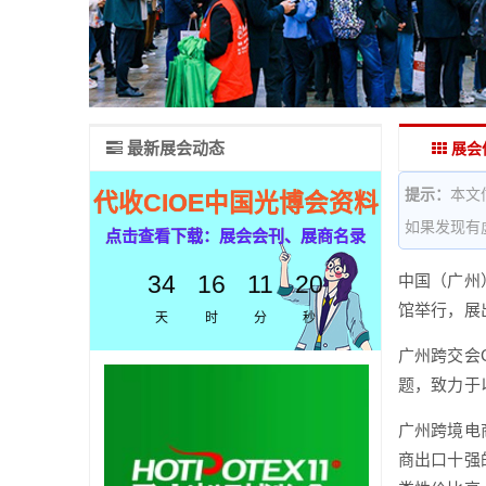
最新展会动态
展会
提示：
本文
代收CIOE中国光博会资料
如果发现有
点击查看下载：展会会刊、展商名录
34
16
11
19
中国（广州
馆举行，展出
天
时
分
秒
广州跨交会
题，致力于
广州跨境电
商出口十强