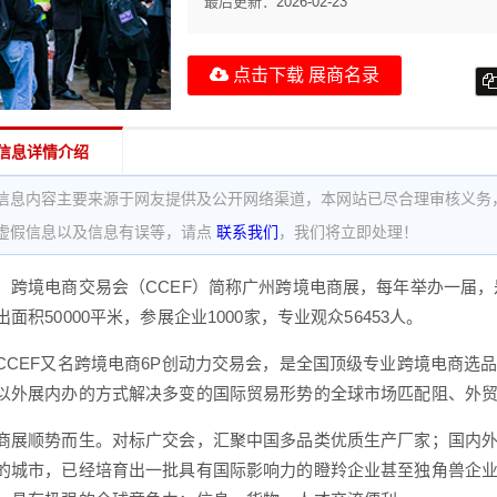
最后更新：
2026-02-23
点击下载 展商名录
信息详情介绍
信息内容主要来源于网友提供及公开网络渠道，本网站已尽合理审核义务
虚假信息以及信息有误等，请点
联系我们
，我们将立即处理！
）跨境电商交易会（CCEF）简称广州跨境电商展，每年举办一届
面积50000平米，参展企业1000家，专业观众56453人。
CCEF又名跨境电商6P创动力交易会，是全国顶级专业跨境电商选
以外展内办的方式解决多变的国际贸易形势的全球市场匹配阻、外
商展顺势而生。对标广交会，汇聚中国多品类优质生产厂家；国内
的城市，已经培育出一批具有国际影响力的瞪羚企业甚至独角兽企