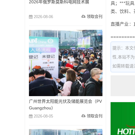
2026年俄罗斯莫斯科电网技术展
具；***
类、饮料、
领取会刊
2026-08-06
直播产业：
=========
提示：本文
性,本站不
如需转载请注明出
广州世界太阳能光伏及储能展览会（PV
Guangzhou）
领取会刊
2026-08-05