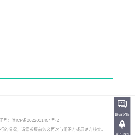
联系客服
可证号：
渝ICP备2022011454号-2
举行的情况，请您参展前务必再次与组织方或展馆方核实。
返回顶部