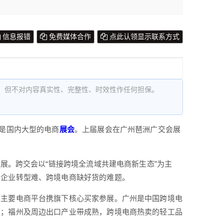
信息报错
免费媒体合作
点此认领显示联系方式
，但不对内容真实性、完整性、时效性作任何担保。
，是国内大型的电商
展会
。上届展会在广州琶洲广交会展
品展。跨交会以“链接跨境全流域共建电商新生态”为主
贸企业转型难、跨境电商缺好货的难题。
外主要电商平台携旗下核心买家参展。广州是中国跨境电
业；福州及周边出口产业带成熟，跨境电商热卖的轻工品