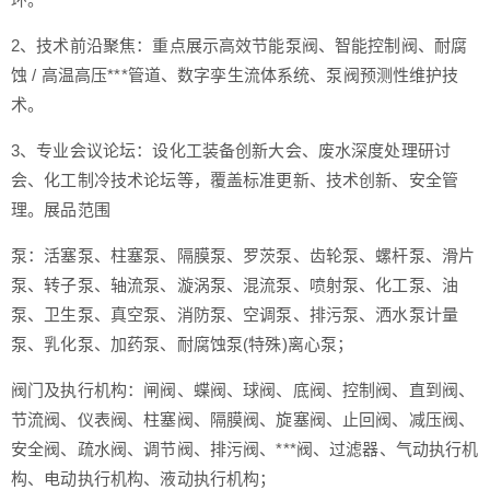
2、技术前沿聚焦：重点展示高效节能泵阀、智能控制阀、耐腐
蚀 / 高温高压***管道、数字孪生流体系统、泵阀预测性维护技
术。
3、专业会议论坛：设化工装备创新大会、废水深度处理研讨
会、化工制冷技术论坛等，覆盖标准更新、技术创新、安全管
理。
展品范围
泵：活塞泵、柱塞泵、隔膜泵、罗茨泵、齿轮泵、螺杆泵、滑片
泵、转子泵、轴流泵、漩涡泵、混流泵、喷射泵、化工泵、油
泵、卫生泵、真空泵、消防泵、空调泵、排污泵、洒水泵计量
泵、乳化泵、加药泵、耐腐蚀泵(特殊)离心泵；
阀门及执行机构：闸阀、蝶阀、球阀、底阀、控制阀、直到阀、
节流阀、仪表阀、柱塞阀、隔膜阀、旋塞阀、止回阀、减压阀、
安全阀、疏水阀、调节阀、排污阀、***阀、过滤器、气动执行机
构、电动执行机构、液动执行机构；