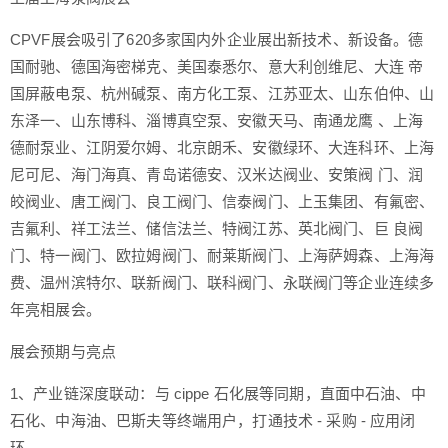
CPVF展会吸引了620多家国内外企业展出新技术、新设备。德
国耐驰、德国海密梯克、美国泰悉尔、意大利创维尼、大连 帝
国屏蔽电泵、杭州碱泵、南方化工泵、江苏亚太、山东伯仲、山
东泽一、山东博科、淄博真空泵、安徽天马、南通龙鹰 、上海
德耐泵业、江阴爱尔姆、北京朗禾、安徽绿环、大连科环、上海
尼可尼、海门海真、青岛诺德安、汉米达阀业、安策阀 门、润
皎阀业、唐工阀门、良工阀门、信泰阀门、上玉集团、有氟密、
吉氟利、祥工法兰、储信法兰、特阀江苏、英北阀门、巨 良阀
门、特一阀门、欧拉姆阀门、耐莱斯阀门、上海萨姆森、上海海
费、温州滨特尔、联新阀门、联科阀门、永联阀门等企业连续多
年亮相展会。
展会预期与亮点
1、产业链深度联动：与 cippe 石化展等同期，直面中石油、中
石化、中海油、巴斯夫等终端用户，打通技术 - 采购 - 应用闭
环。