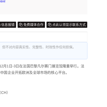
html
信息报错
免费媒体合作
点此认领显示联系方式
，但不对内容真实性、完整性、时效性作任何担保。
于12月1日-3日在法国巴黎凡尔赛门展览馆隆重举行。法
是中国企业开拓欧洲及全球市场的核心平台。
ECH）