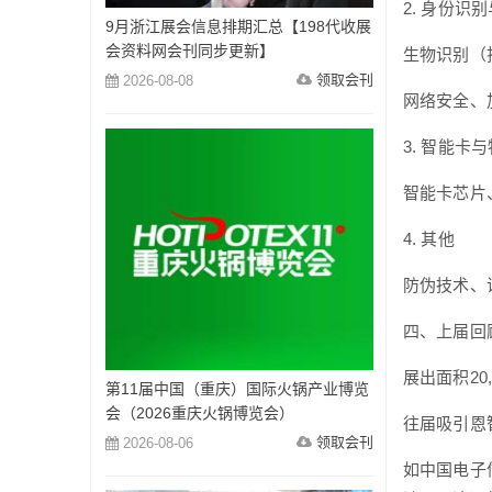
2. 身份识
9月浙江展会信息排期汇总【198代收展
会资料网会刊同步更新】
生物识别（
领取会刊
2026-08-08
网络安全、加
3. 智能卡
智能卡芯片
4. 其他
防伪技术、
四、上届回
展出面积20
第11届中国（重庆）国际火锅产业博览
会（2026重庆火锅博览会）
往届吸引恩
领取会刊
2026-08-06
如中国电子