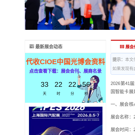
最新展会动态
展会
提示：
本文
代收CIOE中国光博会资料
如果发现有
点击查看下载：展会会刊、展商名录
33
22
22
56
2026第4
国智能卡展
天
时
分
秒
一、展会核
展会名称：2
展会时间：20