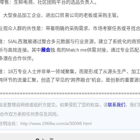
新零售：生鲜电商、社区团购平台的选品负责人。
：大型食品加工企业、进出口贸易公司的老板或采购主管。
业观众人群的共性是：带着明确的采购需求、市场考察任务或寻找
准：SIAL西雅展通过整合多元数据与行业资源，建立了系统化的商
析与高效连接。其中
展会
独.有的Match me供需对接，通过专
多潜在合作伙伴。
准：18万专业人士并非单一领域聚集，而是形成了从源头生产、加
跨环节的流量汇聚，创造了罕见的“跨界融合”机会，是创新的重要源
=================================================
信息整理自网络或组织方提交。如果侵犯了您的权益，请
联系我们
，我们
为合作双方承担任何责任及风险。
处：http://www.1968w.com/a/30098.html