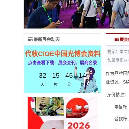
最新展会动态
展会
提示：
本文
代收CIOE中国光博会资料
如果发现有
点击查看下载：展会会刊、展商名录
作为品牌国
32
15
45
13
业资源，S
天
时
分
秒
身份精准：
零售端
餐饮端