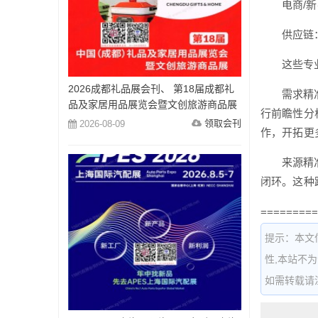
电商/
供应链
这些专
2026成都礼品展会刊、 第18届成都礼
需求精
品及家居用品展览会暨文创旅游商品展
行前瞻性分
会刊参展商名录
领取会刊
2026-08-09
作，开拓更
来源精
闭环。这种
=========
提示：本文
性,本站不
如需转载请注明出