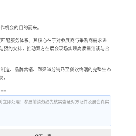
合作机会的目的而来。
贸匹配服务体系。其核心在于对参展商与采购商需求进
业匹配与预约安排，推动双方在展会现场实现高质量洽谈与合
工制造、品牌营销、到渠道分销乃至餐饮终端的完整生态
泉。
===
将立即处理！参展前请务必先核实查证对方证件及展会真实