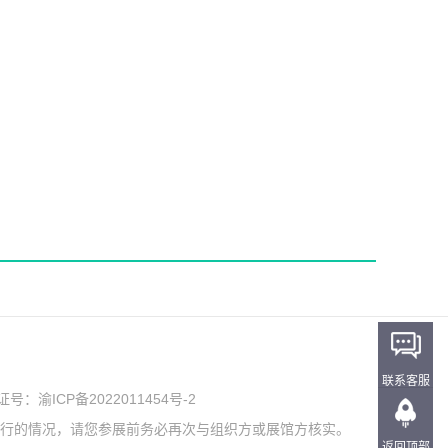
联系客服
可证号：
渝ICP备2022011454号-2
举行的情况，请您参展前务必再次与组织方或展馆方核实。
返回顶部