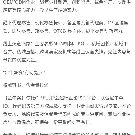
OEM/ODM企业：聚焦标杆制造、创新智造、绿色生产、快反供
应链等核心能力，彰显生产端硬实力。
线下代理零售：现代零售标杆、各区域头部代理商、CS区域连
锁、即时零售、新零售、OTC跨界主体，线下零售创新潜力。
线上渠道商家：主要表彰MCN机构、KOL、私域团长、私域平
台方、私域直播、跨境卖家及机构等线上运营先锋，见证内容与
带货的双重力量。
“金牛盛宴”有何亮点？
权威背书，含金量拉满
【金牛奖】依托CIBE美博会超行业影响力平台，联合尼尔森
IQ、蝉妈妈等第三方权威数据支持，组建由研发合规专家、平台
负责人、品牌代表及消费者代表构成的专业评审团，兼顾行业深
度与市场温度，确保每一份荣誉都实至名归。
全链覆盖，精准对标无论你是深耕全渠道的头部品牌、技术硬核