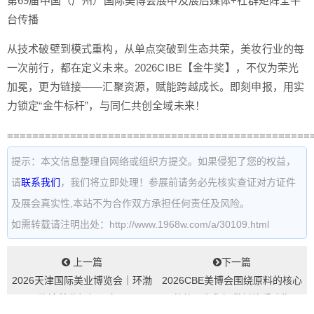
第69届中国（广州）国际美博会展中及展后媒体+社群矩阵全平
台传播
从技术破壁到模式重构，从单点突破到生态共荣，美妆行业的每
一次前行，都在定义未来。2026CIBE【金牛奖】，不仅为荣光
加冕，更为链接——汇聚资源，赋能跨越成长。即刻申报，用实
力锁定“金牛标杆”，与同仁共创全域未来！
================================================
提示：本文信息整理自网络或组织方提交。如果侵犯了您的权益，
请
联系我们
，我们将立即处理！参展前请务必先核实查证对方证件
及展会真实性,本站不为合作双方承担任何责任及风险。
如需转载请注明出处：http://www.1968w.com/a/30109.html
上一篇
下一篇
2026天津国际美业博览会｜环渤
2026CBE美博会围绕原料的核心
海湾美业枢纽已定...
趋势，为您提供新的采购指