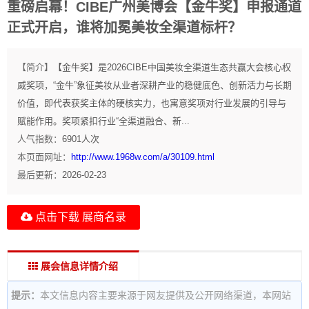
重磅启幕！CIBE广州美博会【金牛奖】申报通道
正式开启，谁将加冕美妆全渠道标杆？
【简介】
【金牛奖】是2026CIBE中国美妆全渠道生态共赢大会核心权
威奖项，“金牛”象征美妆从业者深耕产业的稳健底色、创新活力与长期
价值，即代表获奖主体的硬核实力，也寓意奖项对行业发展的引导与
赋能作用。奖项紧扣行业“全渠道融合、新...
人气指数：
6901
人次
本页面网址：
http://www.1968w.com/a/30109.html
最后更新：
2026-02-23
点击下载 展商名录
展会信息详情介绍
提示：
本文信息内容主要来源于网友提供及公开网络渠道，本网站