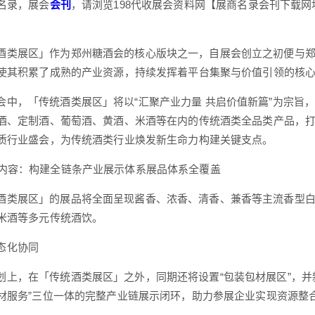
名录，展会
会刊
，请浏览198代收展会资料网【展商名录会刊下载网
酒类展区」作为郑州糖酒会的核心版块之一，自展会创立之初便与郑
使其积累了成熟的产业资源，持续发挥着平台集聚与价值引领的核
会中，「传统酒类展区」将以“汇聚产业力量 共启价值新篇”为宗旨
酒、定制酒、葡萄酒、黄酒、米酒等在内的传统酒类全品类产品，
质行业盛会，为传统酒类行业焕发新生命力构建关键支点。
区内容：构建全链条产业展示体系展品体系全覆盖
酒类展区」的展品将全面呈现酱香、浓香、清香、兼香等主流香型
米酒等多元传统酒饮。
态化协同
划上，在「传统酒类展区」之外，同期还将设置“包装包材展区”，并
材服务”三位一体的完整产业链展示闭环，助力参展企业实现资源整