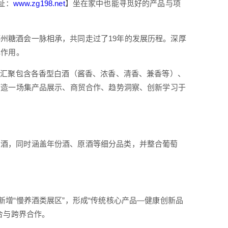
址：
www.zg198.net
】坐在家中也能寻觅好的产品与项
州糖酒会一脉相承，共同走过了19年的发展历程。深厚
心作用。
，汇聚包含各香型白酒（酱香、浓香、清香、兼香等）、
打造一场集产品展示、商贸合作、趋势洞察、创新学习于
白酒，同时涵盖年份酒、原酒等细分品类，并整合葡萄
新增“慢养酒类展区”，形成“传统核心产品—健康创新品
合与跨界合作。