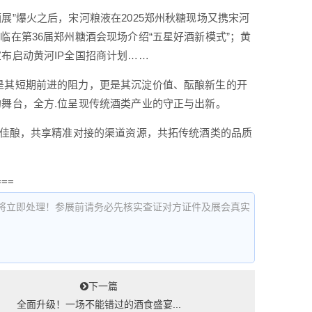
展”爆火之后，宋河粮液在2025郑州秋糖现场又携宋河
临在第36届郑州糖酒会现场介绍“五星好酒新模式”；黄
布启动黄河IP全国招商计划……
既是其短期前进的阻力，更是其沉淀价值、酝酿新生的开
的舞台，全方.位呈现传统酒类产业的守正与出新。
传统佳酿，共享精准对接的渠道资源，共拓传统酒类的品质
===
将立即处理！参展前请务必先核实查证对方证件及展会真实
下一篇
全面升级！一场不能错过的酒食盛宴...