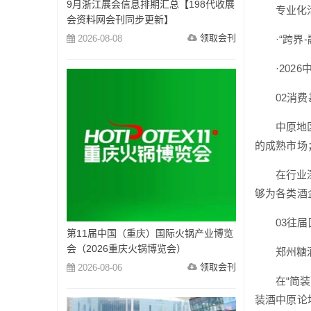
9月浙江展会信息排期汇总【198代收展
专业化
会资料网会刊同步更新】
领取会刊
2026-08-08
·“跨
·20
02消
中原地
的成熟市场
在行业
够为各类酒
03往
第11届中国（重庆）国际火锅产业博览
会（2026重庆火锅博览会）
郑州糖
领取会刊
2026-08-06
在“简
装酒中原论