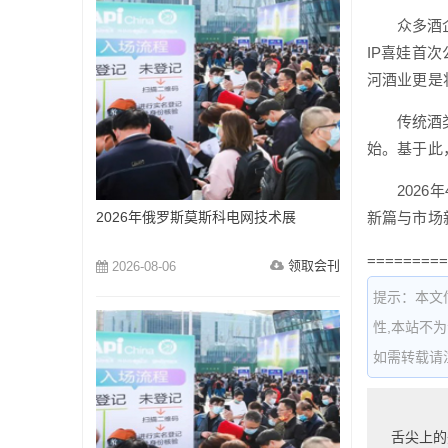
众多酒
IP喜娃首
河酒业更是
传统酒
始。基于此
202
2026年俄罗斯莫斯科电网技术展
新篇与市场
=========
领取会刊
2026-08-06
提示：本文
性,本站不
如需转载请注明出
舌尖上的