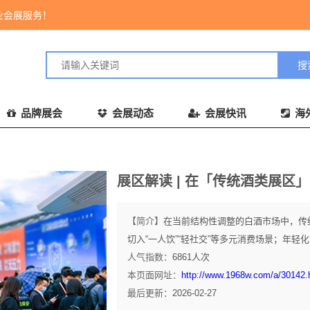
业会展服务！
品牌展会
会展动态
会展快讯
海
展区解读 | 在「传统酒类展区
【简介】
在当前结构性调整的白酒市场中，传
切入“一人饮”“轻社交”等多元消费场景；年轻
人气指数：
6861
人次
本页面网址：
http://www.1968w.com/a/30142.
最后更新：
2026-02-27