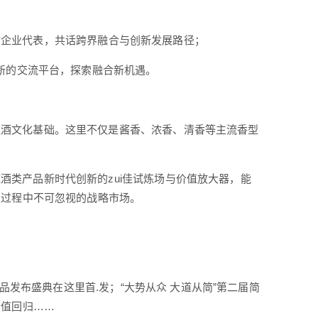
***企业代表，共话跨界融合与创新发展路径；
创新的交流平台，探索融合新机遇。
饮酒文化基础。这里不仅是酱香、浓香、清香等主流香型
。
酒类产品新时代创新的zui佳试炼场与价值放大器，能
型过程中不可忽视的战略市场。
新品发布盛典在这里首.发；“大势从众 大道从简”第二届简
价值回归……