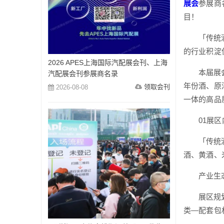
展会
参展商
目！
「传统
的行业积淀
2026 APES上海国际汽配展会刊、上海
本届展
汽配展会刊参展商名录
年份酒、原
领取会刊
2026-08-08
一体的高品
01展
「传统
酒、黄酒、
产业生
展区规
类—配套包