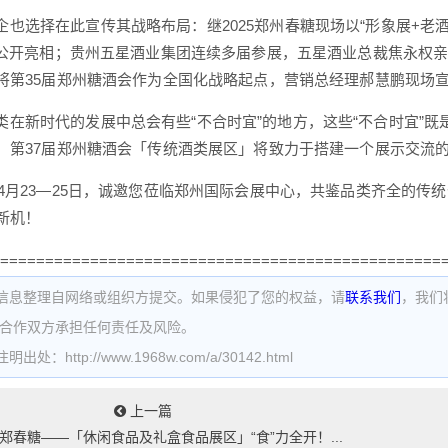
企也选择在此宣传其战略布局：继2025郑州春糖现场以“形象展+老酒
次公开亮相；贵州五星酒业集团连续多届参展，五星酒业总裁焦永权亲
将第35届郑州糖酒会作为全国化战略起点，营销总经理郝慧鹏现场宣
类在新时代的发展中总会有些“不合时宜”的地方，这些“不合时宜”
，第37届郑州糖酒会「传统酒类展区」将致力于搭建一个展示交流
6年4月23—25日，诚邀您莅临郑州国际会展中心，共鉴品类齐全的
新机！
=================================================
信息整理自网络或组织方提交。如果侵犯了您的权益，请
联系我们
，我们
为合作双方承担任何责任及风险。
处：http://www.1968w.com/a/30142.html
上一篇
郑春糖——「休闲食品及礼盒食品展区」“食”力全开！...