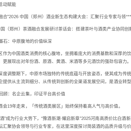
活动赋能
界-融合”2026 中国（郑州）酒业新生态构建大会：汇聚行业专家与领
26中国（郑州）茶酒融合发展研讨茶话会：搭建茶叶与酒类产业协同
费基石：中原腹地的价值纵深
区作为中国酒类消费的核心腹地，坐拥着庞大的消费基数和深厚的
；更展现出对年份酒、原酒、黄酒、米酒等多元酒饮的强劲包容力
深度调整期下，中原市场独特的传统底蕴与开放姿态，使其成为传统
企提供从主流到细分、从传统到创新的全渠道发展空间，是酒业转
届回顾：名企云集，印证平台高价值
酒会19年走来，「传统酒类展区」始终保持着高人气与高价值。
装酒”成为行业大势下，“豫酒新潮·耀启新章”2025河南高质价比白酒
坛汇聚协会领导与行业专家，在这里深度探讨简装酒的品质升级与