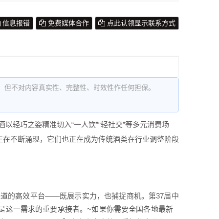
信息报错
免费媒体合作
点此认领显示联系方式
，但不对内容真实性、完整性、时效性作任何担保。
以轻巧之姿精准切入“一人饮”“轻社交”等多元消费场
正在不断涌现，它们也正在成为传统酒类在行业调整阶段
道的高效平台——既展示实力，也捕捉商机。第37届中
正是这一需求的重要承接者。~如果你需要全国各地最新