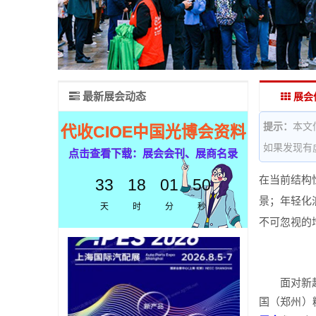
最新展会动态
展会
提示：
本文
代收CIOE中国光博会资料
如果发现有
点击查看下载：展会会刊、展商名录
在当前结构
33
18
01
49
景；年轻化
天
时
分
秒
不可忽视的
面对新
国（郑州）