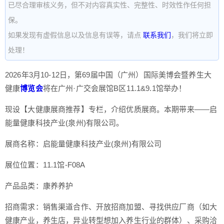
已尽合理审核义务，但不对内容真实性、完整性、时效性作任何担
保。
如果发现有虚假信息以及信息有误等，请点
联系我们
，我们将立即
处理！
2026年3月10-12日，第69届中国（广州）国际美博会暨养生大
健康
博览会
将在广州·广交会展馆B区11.1&9.1馆举办！
现设【大健康展商推荐】专栏，介绍优质展商。本期带来——启
能量健康科技产业(泉州)有限公司。
展商名称：启能量健康科技产业(泉州)有限公司
展位位置：11.1馆-F08A
产品品类：康养养护
招商需求：销售渠道合作、开放招商加盟、寻找供应厂商（如大
健康产业，养生店，异业转型想加入养生行业的群体）、采购洽