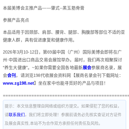
本届美博会主推产品——肇式--黑玉筋骨膏
参展产品亮点
本品适用于因颈部、肩部、腰背、腿部、胸腹部等部位不适的亚
健康人群，具有促进康复和健康作用。
2026年3月10-12日，第69届中国（广州）国际美博会即将在广
州·中国进出口商品交易会展馆举办。届时，我们再次相聚探讨
“养生大健康”。~如果你需要全国各地最新
展会
参展商名录，展
会
会刊
，请浏览198代收展会资料网【展商名录会刊下载网址：
www.zg198.net
】坐在家中也能寻觅好的产品与项目！
================================================
提示：本文信息整理自网络或组织方提交。如果侵犯了您的权益，
请
联系我们
，我们将立即处理！参展前请务必先核实查证对方证件
及展会真实性,本站不为合作双方承担任何责任及风险。