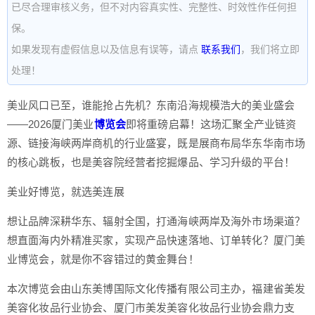
已尽合理审核义务，但不对内容真实性、完整性、时效性作任何担
保。
如果发现有虚假信息以及信息有误等，请点
联系我们
，我们将立即
处理！
美业风口已至，谁能抢占先机？东南沿海规模浩大的美业盛会
——2026厦门美业
博览会
即将重磅启幕！这场汇聚全产业链资
源、链接海峡两岸商机的行业盛宴，既是展商布局华东华南市场
的核心跳板，也是美容院经营者挖掘爆品、学习升级的平台！
美业好博览，就选美连展
想让品牌深耕华东、辐射全国，打通海峡两岸及海外市场渠道？
想直面海内外精准买家，实现产品快速落地、订单转化？厦门美
业博览会，就是你不容错过的黄金舞台！
本次博览会由山东美博国际文化传播有限公司主办，福建省美发
美容化妆品行业协会、厦门市美发美容化妆品行业协会鼎力支