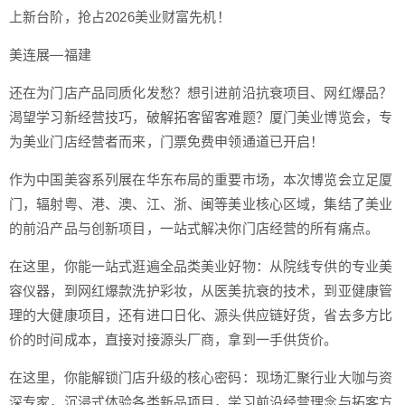
上新台阶，抢占2026美业财富先机！
美连展—福建
还在为门店产品同质化发愁？想引进前沿抗衰项目、网红爆品？
渴望学习新经营技巧，破解拓客留客难题？厦门美业博览会，专
为美业门店经营者而来，门票免费申领通道已开启！
作为中国美容系列展在华东布局的重要市场，本次博览会立足厦
门，辐射粤、港、澳、江、浙、闽等美业核心区域，集结了美业
的前沿产品与创新项目，一站式解决你门店经营的所有痛点。
在这里，你能一站式逛遍全品类美业好物：从院线专供的专业美
容仪器，到网红爆款洗护彩妆，从医美抗衰的技术，到亚健康管
理的大健康项目，还有进口日化、源头供应链好货，省去多方比
价的时间成本，直接对接源头厂商，拿到一手供货价。
在这里，你能解锁门店升级的核心密码：现场汇聚行业大咖与资
深专家，沉浸式体验各类新品项目，学习前沿经营理念与拓客方