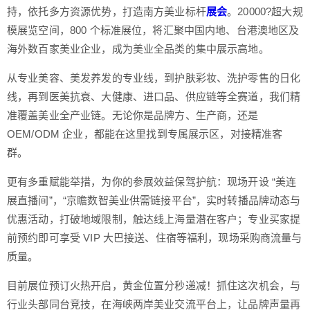
持，依托多方资源优势，打造南方美业标杆
展会
。20000?超大规
模展览空间，800 个标准展位，将汇聚中国内地、台港澳地区及
海外数百家美业企业，成为美业全品类的集中展示高地。
从专业美容、美发养发的专业线，到护肤彩妆、洗护零售的日化
线，再到医美抗衰、大健康、进口品、供应链等全赛道，我们精
准覆盖美业全产业链。无论你是品牌方、生产商，还是
OEM/ODM 企业，都能在这里找到专属展示区，对接精准客
群。
更有多重赋能举措，为你的参展效益保驾护航：现场开设 “美连
展直播间”，“京瞻数智美业供需链接平台”，实时转播品牌动态与
优惠活动，打破地域限制，触达线上海量潜在客户；专业买家提
前预约即可享受 VIP 大巴接送、住宿等福利，现场采购商流量与
质量。
目前展位预订火热开启，黄金位置分秒递减！抓住这次机会，与
行业头部同台竞技，在海峡两岸美业交流平台上，让品牌声量再