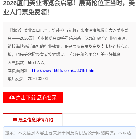
2026厦门美业博览会启幕！展商抢位正当时，美
业人门票免费领！
【简介】
美业风口已至，谁能抢占先机？东南沿海规模浩大的美业盛
会——2026厦门美业博览会即将重磅启幕！这场汇聚全产业链资源、
链接海峡两岸商机的行业盛宴，既是展商布局华东华南市场的核心跳
板，也是美容院经营者挖掘爆品、学习升级的平台！美业好博览...
人气指数：
6871
人次
本页面网址：
http://www.1968w.com/a/30181.html
最后更新：
2026-03-03
点击下载 展商名录
展会信息详情介绍
提示：
本文信息内容主要来源于网友提供及公开网络渠道，本网站