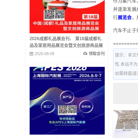
作为集汽车
并逐渐发展
行
展览会
，
汽车不止于
2026成都礼品展会刊、 第18届成都礼
=========
品及家居用品展览会暨文创旅游商品展
会刊参展商名录
领取会刊
2026-08-09
提示：本文
性,本站不
如需转载请注明出