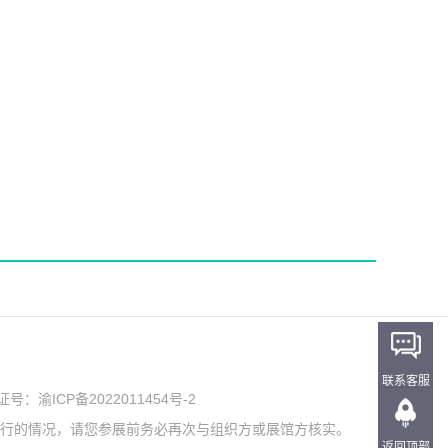
联系客服
可证号：
渝ICP备2022011454号-2
举行的情况，请您参展前务必再次与组织方或展馆方核实。
返回顶部