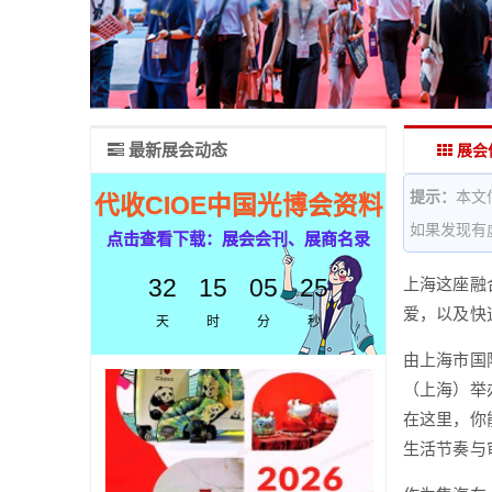
最新展会动态
展会
提示：
本文
代收CIOE中国光博会资料
如果发现有
点击查看下载：展会会刊、展商名录
32
15
05
24
上海这座融
爱，以及快
天
时
分
秒
由上海市国
（上海）举
在这里，你
生活节奏与