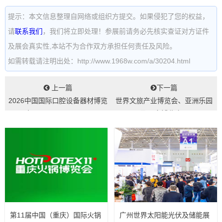
提示：本文信息整理自网络或组织方提交。如果侵犯了您的权益，
请
联系我们
，我们将立即处理！参展前请务必先核实查证对方证件
及展会真实性,本站不为合作双方承担任何责任及风险。
如需转载请注明出处：http://www.1968w.com/a/30204.html
上一篇
下一篇
2026中国国际口腔设备器材博览
世界文旅产业博览会、亚洲乐园
会(ChinaDentalSho...
及景点博览会...
第11届中国（重庆）国际火锅
广州世界太阳能光伏及储能展