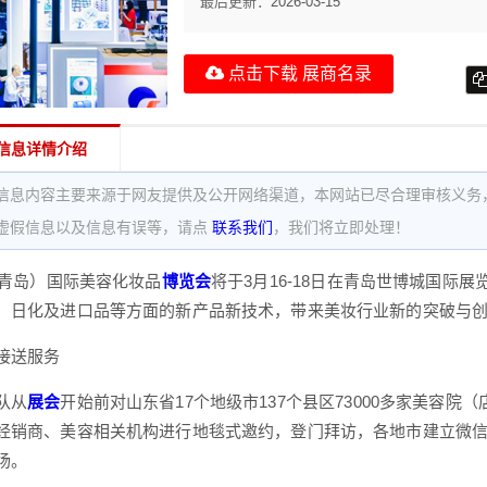
最后更新：
2026-03-15
点击下载 展商名录
信息详情介绍
信息内容主要来源于网友提供及公开网络渠道，本网站已尽合理审核义务
虚假信息以及信息有误等，请点
联系我们
，我们将立即处理！
国（青岛）国际美容化妆品
博览会
将于3月16-18日在青岛世博城国际
、日化及进口品等方面的新产品新技术，带来美妆行业新的突破与创
接送服务
队从
展会
开始前对山东省17个地级市137个县区73000多家美容院（
经销商、美容相关机构进行地毯式邀约，登门拜访，各地市建立微
场。