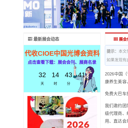
最新展会动态
展会
提示：
本文
代收CIOE中国光博会资料
如果发现有
点击查看下载：展会会刊、展商名录
32
14
43
41
2026中
康养生美容
天
时
分
秒
免费大巴车
我们邀约团
级代理商、
用、直达会