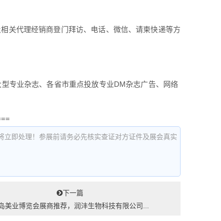
及相关代理经销商登门拜访、电话、微信、请柬快递等方
大型专业杂志、各省市重点投放专业DM杂志广告、网络
===
将立即处理！参展前请务必先核实查证对方证件及展会真实
下一篇
岛美业博览会展商推荐，润沣生物科技有限公司...