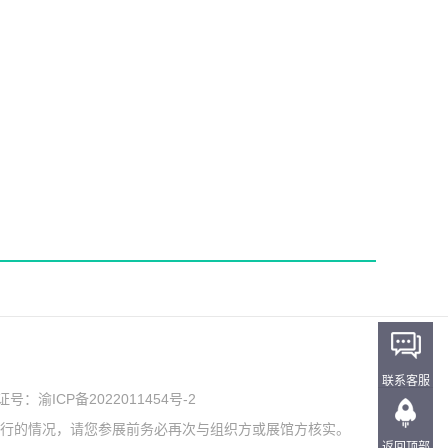
联系客服
可证号：
渝ICP备2022011454号-2
举行的情况，请您参展前务必再次与组织方或展馆方核实。
返回顶部