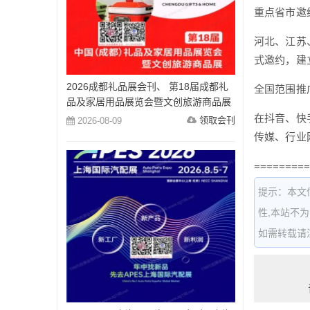
重点省市邀
河北、江苏
式邀约，建
2026成都礼品展会刊、 第18届成都礼
全国范围推
品及家居用品展览会暨文创旅游商品展
会刊参展商名录
在抖音、快
领取会刊
2026-08-09
传媒、行业
=========
提示：本文
性,本站不
如需转载请注明出