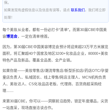
保。
如果发现有虚假信息以及信息有误等，请点
联系我们
，我们将立即
处理！
每个美妆从业者，都有一份必打卡“清单”。而第30届CBE中国美
容
博览会
，一定在清单榜首。
因为，第30届CBE中国美容博览会预计将迎来超23万平方米展览
面积，将汇聚超40个国家及地区3200+化妆品企业，80000+美妆
特色产品及新品，覆盖全品类、全产业链。
如果你是——美妆零售店/潮流零售店/新型折扣店/药店OTC/孕婴
童店负责人、私域团长、线上零售/网店主理人、MCN机构负责
人、美妆达人、CS化妆品店老板、代理商、百货商超采购经
理……
来第30届CBE，你可以——洞察前沿趋势，锁定年度爆品，尖货
一站直采，现场直接洽谈合作。