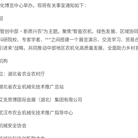
文化博览中心举办。现将有关事宜通知如下：
绍
“智创中部・新质兴农”为主题。聚焦“智能农机、绿色发展、区域协
科研院校、专家学者、***之间搭建一个展览演示、交流学习、贸
、“引进来”战略，共同推动中部地区农机化高质量发展，全面助力乡村
机构
位：湖北省农业农村厅
湖北省农业机械化技术推广总站
艾克思博国际会展（湖北）集团有限公司
武汉市农业机械化技术推广指导中心
机械安全协会