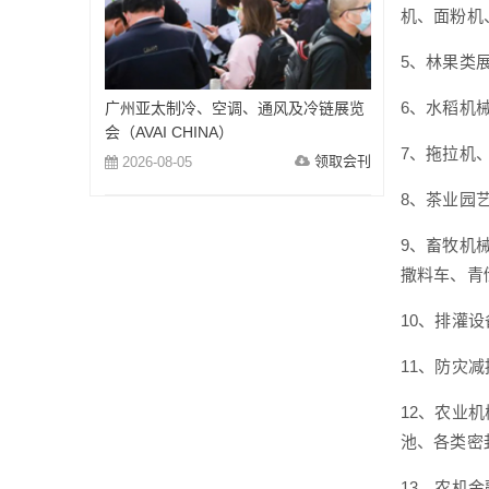
机、面粉机
5、林果类
6、水稻机
广州亚太制冷、空调、通风及冷链展览
会（AVAI CHINA）
7、拖拉机
领取会刊
2026-08-05
8、茶业园
9、畜牧机
撒料车、青
10、排灌
11、防灾
12、农业
池、各类密
13、农机