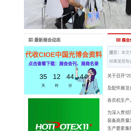
最新展会动态
展会
提示：
本文
代收CIOE中国光博会资料
如果发现有
点击查看下载：展会会刊、展商名录
35
12
44
43
关于召开“2
天
时
分
秒
及配件展览
各农机生产
为深入贯彻落
装备高质量
生产要素集