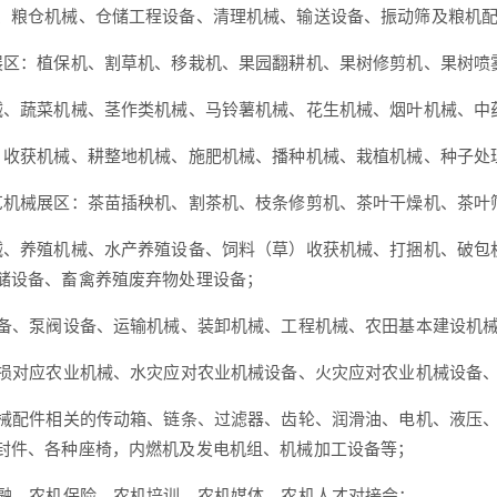
、粮仓机械、仓储工程设备、清理机械、输送设备、振动筛及粮机
展区：植保机、割草机、移栽机、果园翻耕机、果树修剪机、果树喷
械、蔬菜机械、茎作类机械、马铃薯机械、花生机械、烟叶机械、中
、收获机械、耕整地机械、施肥机械、播种机械、栽植机械、种子处
艺机械展区：茶苗插秧机、割茶机、枝条修剪机、茶叶干燥机、茶叶
械、养殖机械、水产养殖设备、饲料（草）收获机械、打捆机、破包
储设备、畜禽养殖废弃物处理设备；
设备、泵阀设备、运输机械、装卸机械、工程机械、农田基本建设机
减损对应农业机械、水灾应对农业机械设备、火灾应对农业机械设备
机械配件相关的传动箱、链条、过滤器、齿轮、润滑油、电机、液压、
封件、各种座椅，内燃机及发电机组、机械加工设备等；
金融、农机保险、农机培训、农机媒体、农机人才对接会；