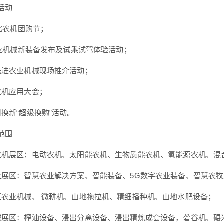
活动
湖北农机团购节；
6农业机械新装备发布及试乘试驾体验活动；
先进农业机械现场推介活动；
农机应用大会；
旧换新“超级换购”活动。
范围
农机展区：电动农机、太阳能农机、生物质能农机、氢能源农机、混
业展区：智慧农业解决方案、智能装备、5G数字农业装备、智慧农
区农业机械、 微耕机、山地拖拉机、精细播种机、山地水肥设备；
械展区：榨油设备、浸出分离设备、浸出精炼成套设备，砻谷机、碾