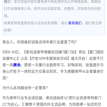
提示：
本文信息内容主要来源于网友提供及公开网络渠道，本网站
已尽合理审核义务，但不对内容真实性、完整性、时效性作任何担
保。
如果发现有虚假信息以及信息有误等，请点
联系我们
，我们将立即
处理！
美业人，你准备好迎接这场年度行业盛宴了吗？
5月8-10日，【美尚选美甲美睫巡回展?厦门站】将在【厦门国际
会展中心】以及【疗愈SPA专属体验空间】盛大开启！这里不只
是一场
展会
，更是一次集行业趋势学习、好物采购、技能提升与
身心疗愈于一体的全方位美业狂欢，专为美睫美甲从业者量身打
造！
为什么这场展会你一定要来？
作为美甲行业专业巡回展，美尚选始终以“把行业资源带到家门
口”为初心，汇聚数十家国内外主流品牌，为你搭建一站式的交