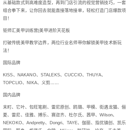
从基础款式到高难度造型，再到门店引流的视觉营销技巧，一套
组合拳下来，让你回去就能直接落地接单，轻松打造门店爆款项
目！
钜师汇美甲训练营|美甲进阶天花板
打破传统美甲教学边界，两位行业名师带你解锁美甲技术新玩
法！
国际品牌
KISS、NAKANO、STALEKS、CUCCIO、THUYA、
TOPCLIO、NIKA、义剪……
国内品牌
末町、它叶、包旺笔刷、雷尼原创、鸥璐、甲模、街遇龙猫、俪
夏、雷尼、佳雅、搏乐、赛迩齐、杜尔氏、茜甲、Wilson、
NEKOKO、Andpretty、Dongri、TAYE、伽丽、指优镇创、凯乐