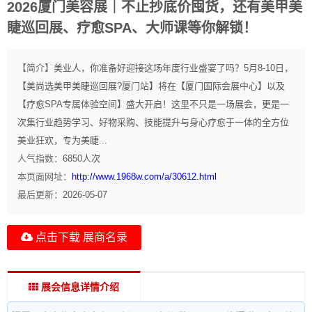
2026厦门美容展｜不止抄底价囤货，还有美甲美
睫巡回展、疗愈SPA、大师课等你解锁！
【简介】
美业人，你准备好迎接这场年度行业盛宴了吗？5月8-10日，
【美尚选美甲美睫巡回展?厦门站】将在【厦门国际会展中心】以及
【疗愈SPA专属体验空间】盛大开启！这里不只是一场展会，更是一
次集行业趋势学习、好物采购、技能提升与身心疗愈于一体的全方位
美业狂欢，专为美睫...
人气指数：
6850
人次
本页面网址：
http://www.1968w.com/a/30612.html
最后更新：
2026-05-07
点击下载 展商名录
展会信息详情介绍