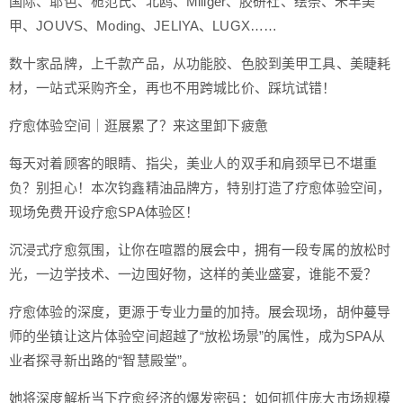
国际、耶色、栀范氏、北鸥、Miiiger、胶研社、绘奈、禾丰美
甲、JOUVS、Moding、JELIYA、LUGX……
数十家品牌，上千款产品，从功能胶、色胶到美甲工具、美睫耗
材，一站式采购齐全，再也不用跨城比价、踩坑试错！
疗愈体验空间｜逛展累了？来这里卸下疲惫
每天对着顾客的眼睛、指尖，美业人的双手和肩颈早已不堪重
负？别担心！本次钧鑫精油品牌方，特别打造了疗愈体验空间，
现场免费开设疗愈SPA体验区！
沉浸式疗愈氛围，让你在喧嚣的展会中，拥有一段专属的放松时
光，一边学技术、一边囤好物，这样的美业盛宴，谁能不爱？
疗愈体验的深度，更源于专业力量的加持。展会现场，胡仲蔓导
师的坐镇让这片体验空间超越了“放松场景”的属性，成为SPA从
业者探寻新出路的“智慧殿堂”。
她将深度解析当下疗愈经济的爆发密码：如何抓住庞大市场规模