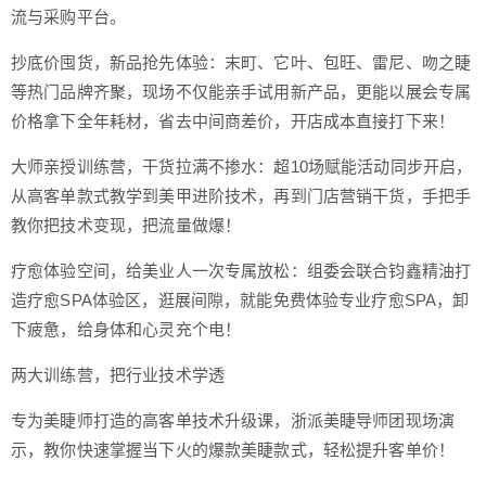
流与采购平台。
抄底价囤货，新品抢先体验：末町、它叶、包旺、雷尼、吻之睫
等热门品牌齐聚，现场不仅能亲手试用新产品，更能以展会专属
价格拿下全年耗材，省去中间商差价，开店成本直接打下来！
大师亲授训练营，干货拉满不掺水：超10场赋能活动同步开启，
从高客单款式教学到美甲进阶技术，再到门店营销干货，手把手
教你把技术变现，把流量做爆！
疗愈体验空间，给美业人一次专属放松：组委会联合钧鑫精油打
造疗愈SPA体验区，逛展间隙，就能免费体验专业疗愈SPA，卸
下疲惫，给身体和心灵充个电！
两大训练营，把行业技术学透
专为美睫师打造的高客单技术升级课，浙派美睫导师团现场演
示，教你快速掌握当下火的爆款美睫款式，轻松提升客单价！