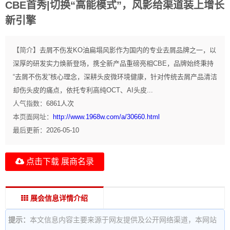
CBE首秀|切换“高能模式”，风影给渠道装上增长
新引擎
【简介】
去屑不伤发KO油扁塌风影作为国内的专业去屑品牌之一，以
深厚的研发实力焕新登场，携全新产品重磅亮相CBE，品牌始终秉持
“去屑不伤发”核心理念，深耕头皮微环境健康，针对传统去屑产品清洁
却伤头皮的痛点，依托专利高纯OCT、AI头皮...
人气指数：
6861
人次
本页面网址：
http://www.1968w.com/a/30660.html
最后更新：
2026-05-10
点击下载 展商名录
展会信息详情介绍
提示：
本文信息内容主要来源于网友提供及公开网络渠道，本网站