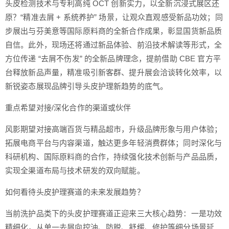
头皮检测技术与专利高纯 OCT 创新实力，以全新沉浸式展区还
原？“精准去屑 + 系统养护” 场景，让观众直观感受新品功效；同
步展出与芬美意等国际原料商的全新合作成果，彰显国货新品质
自信。此外，现场还将通过新品体验、前沿技术解读等形式，全
方位传递 “去屑不伤发” 的全新品牌理念，提前借助 CBE 官方平
台释放新品声量，精准吸引新客群、提升展会洽谈转化效率，以
新锐姿态展现品牌引导头皮护理新趋势的底气。
重点希望对接/深化合作的渠道或伙伴
风影期望对接高端百货与精品超市，升级品牌形象与用户体验；
拓展电商平台与内容渠道，触达更多年轻消费群体；同时深化与
科研机构、国际原料商的合作，持续强化技术创新与产品品质，
实现全渠道布局与技术研发的双向赋能。
如何看待头皮护理赛道的未来发展趋势？
当前洗护品类下的头皮护理赛道正迎来三大核心趋势：一是功效
精细化，从单一去屑向控油、防脱、舒缓、修护等细分场景延