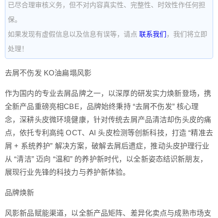
已尽合理审核义务，但不对内容真实性、完整性、时效性作任何担
保。
如果发现有虚假信息以及信息有误等，请点
联系我们
，我们将立即
处理！
去屑不伤发 KO油扁塌风影
作为国内的专业去屑品牌之一，以深厚的研发实力焕新登场，携
全新产品重磅亮相CBE，品牌始终秉持 “去屑不伤发” 核心理
念，深耕头皮微环境健康，针对传统去屑产品清洁却伤头皮的痛
点，依托专利高纯 OCT、AI 头皮检测等创新科技，打造 “精准去
屑 + 系统养护” 解决方案，破解去屑后遗症，推动头皮护理行业
从 “清洁” 迈向 “温和” 的养护新时代，以全新姿态结识新朋友，
展现行业先锋的科技力与养护新体验。
品牌焕新
风影新品赋能渠道，以全新产品矩阵、差异化卖点与成熟市场支