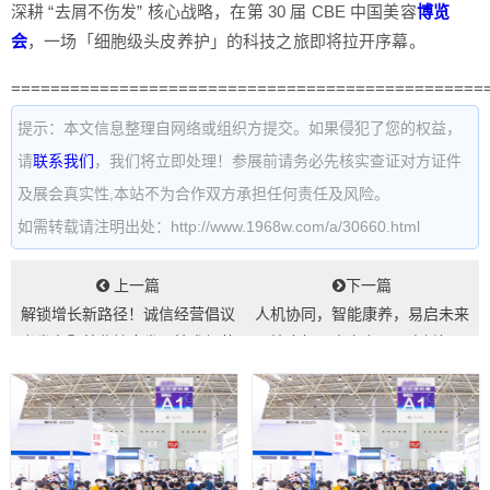
深耕 “去屑不伤发” 核心战略，在第 30 届 CBE 中国美容
博览
会
，一场「细胞级头皮养护」的科技之旅即将拉开序幕。
================================================
提示：本文信息整理自网络或组织方提交。如果侵犯了您的权益，
请
联系我们
，我们将立即处理！参展前请务必先核实查证对方证件
及展会真实性,本站不为合作双方承担任何责任及风险。
如需转载请注明出处：http://www.1968w.com/a/30660.html
上一篇
下一篇
解锁增长新路径！诚信经营倡议
人机协同，智能康养，易启未来
书发布暨美业健康发展技术经营
按摩机器人定义AI理疗新标
高峰活动预告...
准|CBE首秀...