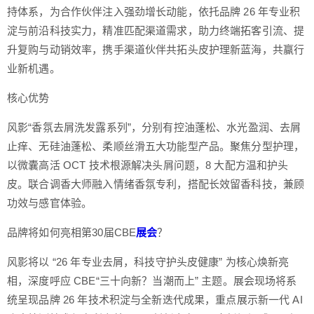
持体系，为合作伙伴注入强劲增长动能，依托品牌 26 年专业积
淀与前沿科技实力，精准匹配渠道需求，助力终端拓客引流、提
升复购与动销效率，携手渠道伙伴共拓头皮护理新蓝海，共赢行
业新机遇。
核心优势
风影“香氛去屑洗发露系列”，分别有控油蓬松、水光盈润、去屑
止痒、无硅油蓬松、柔顺丝滑五大功能型产品。聚焦分型护理，
以微囊高活 OCT 技术根源解决头屑问题，8 大配方温和护头
皮。联合调香大师融入情绪香氛专利，搭配长效留香科技，兼顾
功效与感官体验。
品牌将如何亮相第30届CBE
展会
？
风影将以 “26 年专业去屑，科技守护头皮健康” 为核心焕新亮
相，深度呼应 CBE“三十向新？当潮而上” 主题。展会现场将系
统呈现品牌 26 年技术积淀与全新迭代成果，重点展示新一代 AI