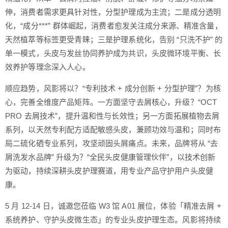
伸，消费者需求更具针对性，分型护理成为主流；二是成分透明
化，“成分***” 群体崛起，消费者愈发关注成分来源、精准含量，
天然植萃等标签更受青睐；三是护理系统化，告别 “只洗不护” 的
单一模式，头皮与发丝协同养护成为共识，头皮微环境平衡、长
效养护等理念深入人心。
顺应趋势，风影将以？“专利技术 + 成分创新 + 分型护理”？为核
心，完善全维度产品矩阵。一方面坚守去屑核心，升级？“OCT
PRO 去屑技术”，提升温和性与长效性；另一方面拓展植物去屑
系列，以天然专利配方适配敏感头皮，兼顾功效与温和；同时布
局二硫化硒专业系列，攻坚顽固头屑痛点。未来，品牌将从 “去
屑洗发水品牌” 升级为？“全民头皮健康管理伙伴”，以技术创新
为驱动，持续深耕头皮护理赛道，用专业产品守护用户头皮健
康。
5 月 12-14 日，诚邀您莅临 W3 馆 A01 展位，体验「精准去屑 +
系统养护、守护头皮微生态」的专业头皮护理生态。风影将持续